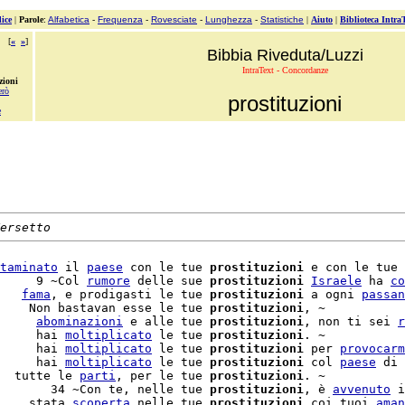
ice
|
Parole
:
Alfabetica
-
Frequenza
-
Rovesciate
-
Lunghezza
-
Statistiche
|
Aiuto
|
Biblioteca Intra
[
«
»
]
Bibbia Riveduta/Luzzi
IntraText - Concordanze
zioni
erò
prostituzioni
e
ersetto
taminato
 il 
paese
 con le tue 
prostituzioni
 e con le tue 
     9 ~Col 
rumore
 delle sue 
prostituzioni
Israele
 ha 
co
   
fama
, e prodigasti le tue 
prostituzioni
 a ogni 
passan
    Non bastavan esse le tue 
prostituzioni
, ~

     
abominazioni
 e alle tue 
prostituzioni
, non ti sei 
r
     hai 
moltiplicato
 le tue 
prostituzioni
. ~

     hai 
moltiplicato
 le tue 
prostituzioni
 per 
provocarm
     hai 
moltiplicato
 le tue 
prostituzioni
 col 
paese
 di 
  tutte le 
parti
, per le tue 
prostituzioni
       34 ~Con te, nelle tue 
prostituzioni
, è 
avvenuto
 i
    stata 
scoperta
 nelle tue 
prostituzioni
 coi tuoi 
aman