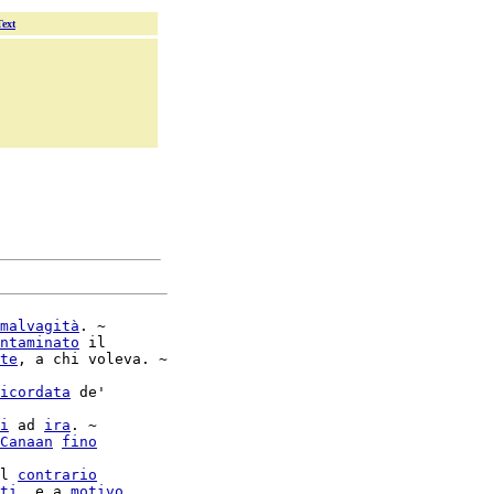
Text
malvagità
. ~

ntaminato
 il

te
, a chi voleva. ~

icordata
 de'

i
 ad 
ira
. ~

Canaan
fino
l 
contrario
ti
, e a 
motivo