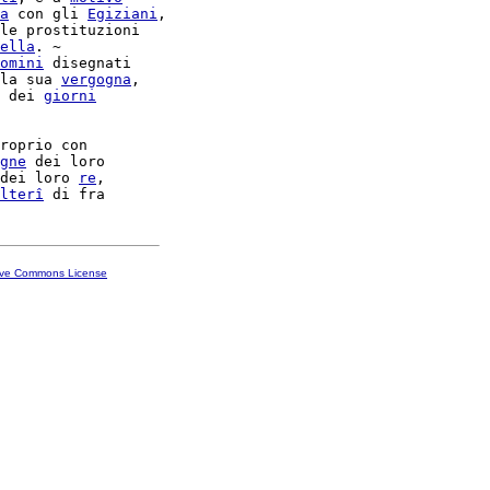
a
 con gli 
Egiziani
,

le prostituzioni

ella
. ~

omini
 disegnati

la sua 
vergogna
,

 dei 
giorni
roprio con

gne
 dei loro

dei loro 
re
,

lterî
ive Commons License