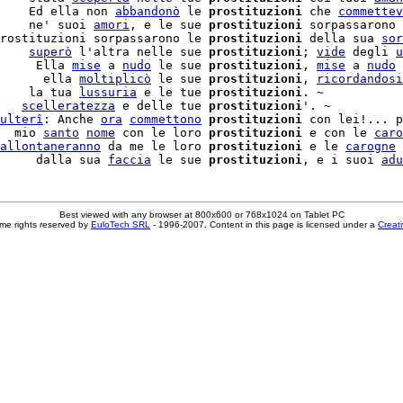
    Ed ella non 
abbandonò
 le 
prostituzioni
 che 
commettev
    ne' suoi 
amori
, e le sue 
prostituzioni
 sorpassarono 
rostituzioni sorpassarono le 
prostituzioni
 della sua 
sor
    
superò
 l'altra nelle sue 
prostituzioni
; 
vide
 degli 
u
     Ella 
mise
 a 
nudo
 le sue 
prostituzioni
, 
mise
 a 
nudo
 
      ella 
moltiplicò
 le sue 
prostituzioni
, 
ricordandosi
    la tua 
lussuria
 e le tue 
prostituzioni
. ~

   
scelleratezza
 e delle tue 
prostituzioni
ulterî
: Anche 
ora
commettono
prostituzioni
 con lei!... p
  mio 
santo
nome
 con le loro 
prostituzioni
 e con le 
caro
allontaneranno
 da me le loro 
prostituzioni
 e le 
carogne
 
     dalla sua 
faccia
 le sue 
prostituzioni
, e i suoi 
adu
Best viewed with any browser at 800x600 or 768x1024 on Tablet PC
me rights reserved by
EuloTech SRL
- 1996-2007. Content in this page is licensed under a
Creat