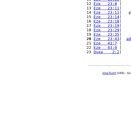
12 
Eze   23:8
 |    
13 
Eze   23:11
|    
14 
Eze   23:11
|   p
15 
Eze   23:14
|    
16 
Eze   23:18
|    
17 
Eze   23:19
|    
18 
Eze   23:29
|    
19 
Eze   23:35
|    
20
Eze   23:43
|  
ad
21 
Eze   43:7
 |    
22 
Eze   43:9
 |    
23 
Osea    2:2
|    
IntraText®
(V89) - So