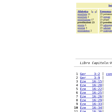
Ind
Alfabetica
[
«
»
]
Frequenza
prostituta
11
23 potranno
prostitute
2
23
pregare
prostituzione
17
23 propri
prostituzioni 23
23 prostitu
prostra
5
23
salmegg
prostrai
3
23
salutate
prostrandosi
2
23
scampar
Libro Capitolo:V
 1 
Ger    3:2
 | 
con
 2 
Ger    3:9
 |    
 3 
Eze   16:15
|    
 4 
Eze   16:20
|    
 5 
Eze   16:22
|    
 6 
Eze   16:25
|    
 7 
Eze   16:26
|    
 8 
Eze   16:29
|    
 9 
Eze   16:33
|    
10
Eze   16:34
|    
11 
Eze   16:36
|    