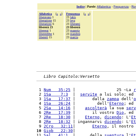
Indice
|
Parole
:
Alfabetica
-
Frequenza
-
Ro
Alfabetica
[
«
»
]
Frequenza
[
«
»
]
liberavano
1
23
lakis
liberazione
15
23
leva
liberazioni
6
23
liberami
libererà 23
23 libererà
libererai
1
23
maaseia
libererebbe
1
23
manderà
libererò
15
23
marcia
Libro Capitolo:Versetto
 1 
Num   35:25
 |                 25 ~La 
r
 2 
1Sa    7:3
  |  
servite
 a lui solo; ed 
 3 
1Sa   17:37
 |       dalla 
zampa
 dell'
o
 4 
1Sa   26:24
 |         dell'
Eterno
; ed 
 5 
2Sa   14:16
 |    
ascolterà
 la sua 
serv
 6 
2Re   17:39
 |       il vostro 
Dio
, ed 
 7 
2Re   18:30
 |    
Eterno
, 
dicendo
: L'
Et
 8 
2Re   18:32
 | ingannarvi 
dicendo
: L'
Et
 9 
2Cro   32:11
|       
Eterno
, il nostro 
10
Giob   22:30
|                         
11 
Sal   41:1
  |      della 
sventura
 l'
Et