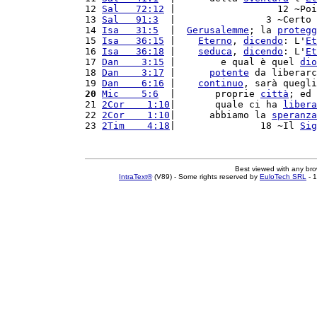
12 
Sal   72:12
 |                  12 ~Poi
13 
Sal   91:3
  |                3 ~Certo 
14 
Isa   31:5
  |  
Gerusalemme
; la 
protegg
15 
Isa   36:15
 |    
Eterno
, 
dicendo
: L'
Et
16 
Isa   36:18
 |    
seduca
, 
dicendo
: L'
Et
17 
Dan    3:15
 |        e qual è quel 
dio
18 
Dan    3:17
 |      
potente
 da liberarc
19 
Dan    6:16
 |    
continuo
, sarà quegli
20
Mic    5:6
  |       proprie 
città
; ed 
21 
2Cor    1:10
|       quale ci ha 
libera
22 
2Cor    1:10
|      abbiamo la 
speranza
23 
2Tim    4:18
|               18 ~Il 
Sig
Best viewed with any br
IntraText®
(V89) - Some rights reserved by
EuloTech SRL
- 1