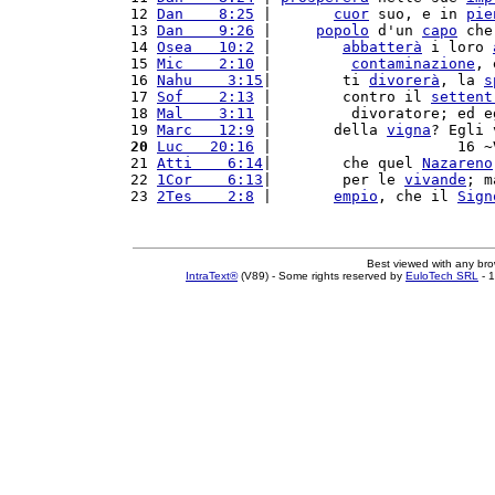
12 
Dan    8:25
 |       
cuor
 suo, e in 
pie
13 
Dan    9:26
 |     
popolo
 d'un 
capo
 che
14 
Osea   10:2
 |        
abbatterà
 i loro 
15 
Mic    2:10
 |         
contaminazione
, 
16 
Nahu    3:15
|        ti 
divorerà
, la 
s
17 
Sof    2:13
 |        contro il 
settent
18 
Mal    3:11
 |         divoratore; ed e
19 
Marc   12:9
 |       della 
vigna
? Egli 
20
Luc   20:16
 |                     16 ~
21 
Atti    6:14
|        che quel 
Nazareno
22 
1Cor    6:13
|        per le 
vivande
; m
23 
2Tes    2:8
 |       
empio
, che il 
Sign
Best viewed with any br
IntraText®
(V89) - Some rights reserved by
EuloTech SRL
- 1