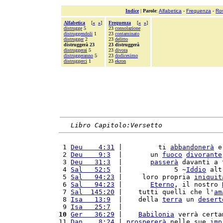
Indice
|
Parole
:
Alfabetica
-
Frequenza
-
Ro
Alfabetica
[
«
»
]
Frequenza
[
«
»
]
distrugge
5
23
consolazione
distruggendoli
1
23
contaminato
distrugger
2
23
delitto
distruggerà 23
23 distruggerà
distruggerai
5
23
divora
distruggeranno
5
23
dodicesimo
distruggerci
1
23
ekron
Libro Capitolo:Versetto
 1 
Deu    4:31
 |         ti 
abbandonerà
 e
 2 
Deu    9:3
  |       un 
fuoco
divorante
 3 
Deu   31:3
  |       
passerà
 davanti a 
 4 
Sal   52:5
  |             5 ~
Iddio
 alt
 5 
Sal   94:23
 |     loro propria 
iniquit
 6 
Sal   94:23
 |       
Eterno
, il nostro 
 7 
Sal  145:20
 |    tutti quelli che l'
am
 8 
Isa   13:9
  |    della 
terra
 un 
desert
 9 
Isa   25:7
  |                         
10
Ger   36:29
 |    
Babilonia
 verrà certa
11 
Dan    8:24
 | 
prospererà
 nelle sue 
imp