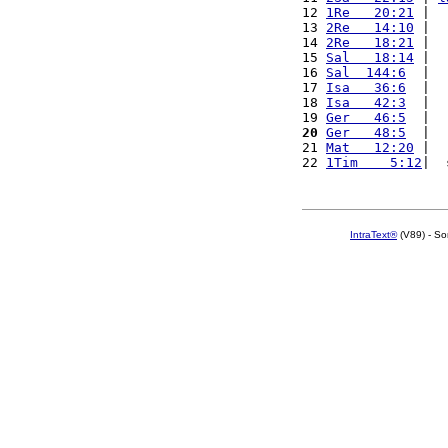
12 
1Re   20:21
 |  
13 
2Re   14:10
 |  
14 
2Re   18:21
 |  
15 
Sal   18:14
 |  
16 
Sal  144:6
  |  
17 
Isa   36:6
  |  
18 
Isa   42:3
  |  
19 
Ger   46:5
  |  
20
Ger   48:5
  |  
21 
Mat   12:20
 |  
22 
1Tim    5:12
|  
IntraText®
(V89) - So