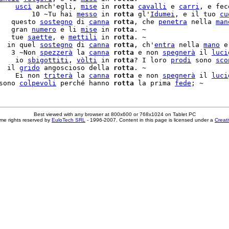
    
uscì
 anch'egli, 
mise
 in 
rotta
cavalli
 e 
carri
, e fece
        10 ~Tu hai 
messo
 in 
rotta
 gl'
Idumei
, e il tuo 
cu
   questo 
sostegno
 di 
canna
rotta
, che 
penetra
 nella 
man
   gran 
numero
 e li 
mise
 in 
rotta
. ~

   tue 
saette
, e 
mettili
 in 
rotta
. ~

  in quel 
sostegno
 di 
canna
rotta
, ch'
entra
 nella 
mano
 e
   3 ~Non 
spezzerà
 la 
canna
rotta
 e non 
spegnerà
 il 
luci
    io 
sbigottiti
, 
vòlti
 in 
rotta
? I loro 
prodi
 sono 
sco
  il 
grido
 angoscioso della 
rotta
. ~

    Ei non 
triterà
 la 
canna
rotta
 e non 
spegnerà
 il 
luci
sono 
colpevoli
 perché hanno 
rotta
 la prima 
fede
Best viewed with any browser at 800x600 or 768x1024 on Tablet PC
me rights reserved by
EuloTech SRL
- 1996-2007. Content in this page is licensed under a
Creat