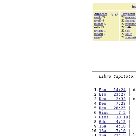
Ind
Alfabetica
[
«
»
]
Frequenza
rotolo
24
22
quattord
rotolò
4
22
rimanga
rotonda
5
22
risponde
rotta 22
22 rotta
rottame
1
22
sala
rottami
2
22
salite
rotte
6
22
scampati
Libro Capitolo:
 1 
Eso   14:24
 | d
 2 
Eso   23:27
 |  
 3 
Deu    2:33
 | n
 4 
Deu    7:23
 |  
 5 
Deu   28:25
 |  
 6 
Gios    7:5
 |  
 7 
Gios   10:10
|  
 8 
Gdc    4:15
 |  
 9 
1Sa    4:10
 |  
10
1Sa    7:10
 |  
11 
2Sa   22:15
 | 
l