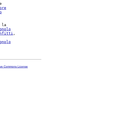


ore
o
 la

gnolo
nfitti
gnolo
ive Commons License