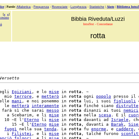
ice
|
Parole
:
Alfabetica
-
Frequenza
-
Rovesciate
-
Lunghezza
-
Statistiche
|
Aiuto
|
Biblioteca Intra
[
«
»
]
icesimo
Bibbia Riveduta/Luzzi
IntraText - Concordanze
rà
rotta
Versetto
egli 
Egiziani
, e lo 
mise
 in 
rotta
. ~

  mio 
terrore
, e 
metterò
 in 
rotta
 ogni 
popolo
 presso il 
elle 
mani
, e noi ponemmo in 
rotta
 lui, i suoi 
figliuoli
 
  le 
metterà
interamente
 in 
rotta
 finché siano 
distrutte
 farà sì che sarai 
messo
 in 
rotta
 dinanzi ai tuoi 
nemici
   a Scebarim, e li 
mise
 in 
rotta
 nella 
scesa
. E il 
cuor
  10 ~E l'
Eterno
 li 
mise
 in 
rotta
 davanti ad 
Israele
, che
     15 ~E l'
Eterno
mise
 in 
rotta
, davanti a 
Barak
, 
Sise
  
fuggì
 nella sua 
tenda
. La 
rotta
 fu 
enorme
, e 
caddero
   i 
Filistei
, e li 
mise
 in 
rotta
, talché furono 
sconfit
anciò
folgori
, e li 
mise
 in 
rotta
. ~
