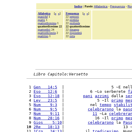
Indice
|
Parole
:
Alfabetica
-
Frequenza
-
Ro
Alfabetica
[
«
»
]
Frequenza
[
«
»
]
quasiché
1
22
preposti
quatto
1
22
profezia
quattordicesima
1
22
profonda
quattordicesimo 22
22 quattordicesimo
quattordici
24
22
rimanga
quattordicimila
2
22
risponderà
quattrino
1
22
rotta
Libro Capitolo:Versetto
 1 
Gen   14:5
  |                    5 ~E nel
 2 
Eso   12:6
  |           6 ~Lo serberete 
f
 3 
Eso   12:18
 |        
pani
azzimi
 dalla 
se
 4 
Lev   23:5
  |              5 ~Il 
primo
me
 5 
Num    9:3
  |           nel 
tempo
stabili
 6 
Num    9:5
  |          
celebrarono
 la 
pas
 7 
Num    9:11
 |            
11
 ~La 
celebrera
 8 
Num   28:16
 |             16 ~Il 
primo
me
 9 
Gios    5:10
|          
celebrarono
 la 
Pas
10
2Re   18:13
 |                         13 
11 
1Cro   24:13
|         il 
tredicesimo
, Hup