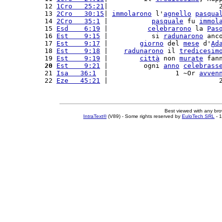
12 
1Cro   25:21
|                            
13 
2Cro   30:15
| 
immolarono
 l'
agnello
pasqua
14 
2Cro   35:1
 |           
pasquale
 fu 
immol
15 
Esd    6:19
 |          
celebrarono
 la 
Pas
16 
Est    9:15
 |           si 
radunarono
 anc
17 
Est    9:17
 |        
giorno
 del 
mese
 d'
Ad
18 
Est    9:18
 |    
radunarono
 il 
tredicesim
19 
Est    9:19
 |        
città
 non 
murate
 fan
20
Est    9:21
 |         ogni 
anno
celebrass
21 
Isa   36:1
  |                 1 ~Or 
avven
22 
Eze   45:21
 |                            
Best viewed with any br
IntraText®
(V89) - Some rights reserved by
EuloTech SRL
- 1