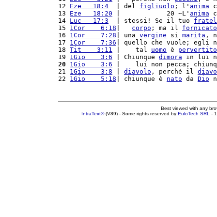
12 
Eze   18:4
  | del 
figliuolo
; l'
anima
 c
13 
Eze   18:20
 |            20 ~L'
anima
 c
14 
Luc   17:3
  | stessi! Se il tuo 
fratel
15 
1Cor    6:18
|   
corpo
; ma il 
fornicato
16 
1Cor    7:28
| una 
vergine
 si 
marita
, n
17 
1Cor    7:36
| quello che vuole; egli n
18 
Tit    3:11
 |    tal 
uomo
 è 
pervertito
19 
1Gio    3:6
 | Chiunque 
dimora
 in lui n
20
1Gio    3:6
 |    lui non pecca; chiunq
21 
1Gio    3:8
 | 
diavolo
, perché il 
diavo
22 
1Gio    5:18
| chiunque è 
nato
 da 
Dio
 n
Best viewed with any br
IntraText®
(V89) - Some rights reserved by
EuloTech SRL
- 1