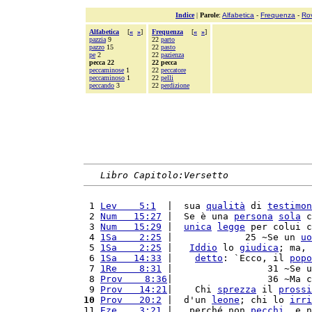
Indice
|
Parole
:
Alfabetica
-
Frequenza
-
Ro
Alfabetica
[
«
»
]
Frequenza
[
«
»
]
pazzia
9
22
parto
pazzo
15
22
pasto
pe
2
22
pazienza
pecca 22
22 pecca
peccaminose
1
22
peccatore
peccaminoso
1
22
pelli
peccando
3
22
perdizione
Libro Capitolo:Versetto
 1 
Lev    5:1
  |  sua 
qualità
 di 
testimon
 2 
Num   15:27
 |  Se è una 
persona
sola
 c
 3 
Num   15:29
 |  
unica
legge
 per colui c
 4 
1Sa    2:25
 |             25 ~Se un 
uo
 5 
1Sa    2:25
 |   
Iddio
 lo 
giudica
; ma, 
 6 
1Sa   14:33
 |    
detto
: `Ecco, il 
popo
 7 
1Re    8:31
 |                 31 ~Se u
 8 
Prov    8:36
|                 36 ~Ma c
 9 
Prov   14:21
|    Chi 
sprezza
 il 
prossi
10
Prov   20:2
 |  d'un 
leone
; chi lo 
irri
11 
Eze    3:21
 |   perché non 
pecchi
, e n