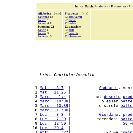
Indice
|
Parole
:
Alfabetica
-
Frequenza
-
Ro
Alfabetica
[
«
»
]
Frequenza
[
«
»
]
batterono
12
22
ascoltatemi
batterti
1
22
bacino
battesimi
1
22
badate
battesimo 22
22 battesimo
battete
1
22
beffe
batteva
3
22
benedite
battevano
3
22
bisognoso
Libro Capitolo:Versetto
 1 
Mat    3:7
  |            
Sadducei
, veni
 2 
Mat   21:25
 |                          
 3 
Marc    1:4
 |          nel 
deserto
pred
 4 
Marc   10:38
|             o esser 
batte
 5 
Marc   10:39
|            e sarete 
batte
 6 
Marc   11:30
|                          
 7 
Luc    3:3
  |            
Giordano
, 
pred
 8 
Luc    7:29
 |           facendosi 
batte
 9 
Luc   12:50
 |                      50 ~
10
Luc   20:4
  |                          
11 
Atti    1:22
|               22 ~a 
comin