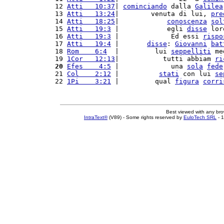
12 
Atti   10:37
| 
cominciando
 dalla 
Galilea
13 
Atti   13:24
|        venuta di lui, 
pre
14 
Atti   18:25
|            
conoscenza
sol
15 
Atti   19:3
 |            egli 
disse
 lor
16 
Atti   19:3
 |             Ed essi 
rispo
17 
Atti   19:4
 |       
disse
: 
Giovanni
bat
18 
Rom    6:4
  |         lui 
seppelliti
 me
19 
1Cor   12:13
|           tutti abbiam 
ri
20
Efes    4:5
 |             una 
sola
fede
21 
Col    2:12
 |          
stati
 con lui 
se
22 
1Pi    3:21
 |         qual 
figura
corri
Best viewed with any br
IntraText®
(V89) - Some rights reserved by
EuloTech SRL
- 1