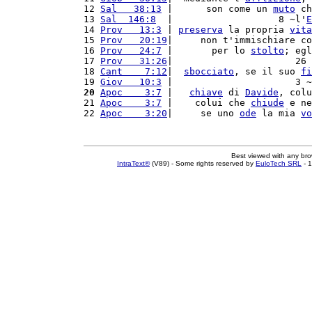
12 
Sal   38:13
 |      son come un 
muto
 ch
13 
Sal  146:8
  |                   8 ~l'
E
14 
Prov   13:3
 | 
preserva
 la propria 
vita
15 
Prov   20:19
|     non t'immischiare co
16 
Prov   24:7
 |       per lo 
stolto
; egl
17 
Prov   31:26
|                      26 
18 
Cant    7:12
|  
sbocciato
, se il suo 
fi
19 
Giov   10:3
 |                      3 ~
20
Apoc    3:7
 |   
chiave
 di 
Davide
, colu
21 
Apoc    3:7
 |    colui che 
chiude
 e ne
22 
Apoc    3:20
|     se uno 
ode
 la mia 
vo
Best viewed with any br
IntraText®
(V89) - Some rights reserved by
EuloTech SRL
- 1