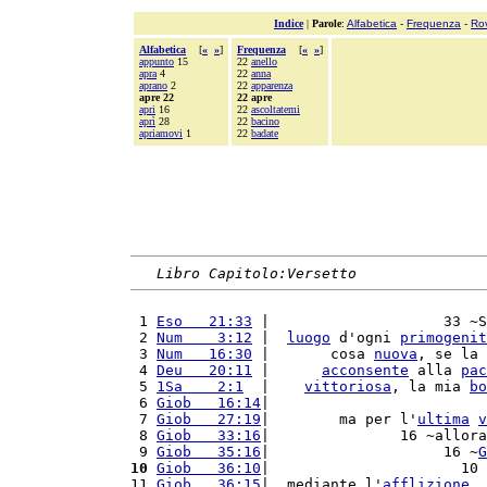
Indice
|
Parole
:
Alfabetica
-
Frequenza
-
Ro
Alfabetica
[
«
»
]
Frequenza
[
«
»
]
appunto
15
22
anello
apra
4
22
anna
aprano
2
22
apparenza
apre 22
22 apre
apri
16
22
ascoltatemi
aprì
28
22
bacino
apriamovi
1
22
badate
Libro Capitolo:Versetto
 1 
Eso   21:33
 |                    33 ~S
 2 
Num    3:12
 |  
luogo
 d'ogni 
primogenit
 3 
Num   16:30
 |       cosa 
nuova
, se la 
 4 
Deu   20:11
 |      
acconsente
 alla 
pac
 5 
1Sa    2:1
  |    
vittoriosa
, la mia 
bo
 6 
Giob   16:14
|                         
 7 
Giob   27:19
|        ma per l'
ultima
v
 8 
Giob   33:16
|               16 ~allora
 9 
Giob   35:16
|                    16 ~
G
10
Giob   36:10
|                      10 
11 
Giob   36:15
|  mediante l'
afflizione
, 