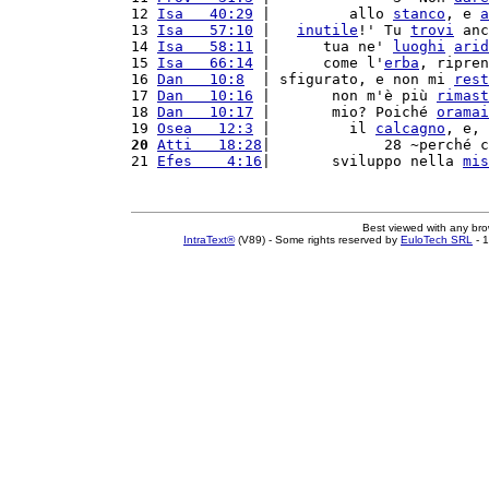
12 
Isa   40:29
 |         allo 
stanco
, e 
a
13 
Isa   57:10
 |   
inutile
!' Tu 
trovi
 anc
14 
Isa   58:11
 |      tua ne' 
luoghi
arid
15 
Isa   66:14
 |      come l'
erba
, ripren
16 
Dan   10:8
  | sfigurato, e non mi 
rest
17 
Dan   10:16
 |       non m'è più 
rimast
18 
Dan   10:17
 |       mio? Poiché 
oramai
19 
Osea   12:3
 |         il 
calcagno
, e, 
20
Atti   18:28
|             28 ~perché c
21 
Efes    4:16
|       sviluppo nella 
mis
Best viewed with any br
IntraText®
(V89) - Some rights reserved by
EuloTech SRL
- 1