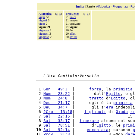
Indice
|
Parole
:
Alfabetica
-
Frequenza
-
Ro
Alfabetica
[
«
»
]
Frequenza
[
«
»
]
vigne
58
21
unica
vigneti
3
21 vengon
vigor
2
21 venivano
vigore 21
21 vigore
vigorose
3
20 64
vigorosi
3
20
affari
vigoroso
2
20
afflitti
Libro Capitolo:Versetto
 1 
Gen   49:3
  |      
forza
, la 
primizia
 
 2 
Num   23:22
 |        dall'
Egitto
, e gl
 3 
Num   24:8
  |      
tratto
 d'
Egitto
, gl
 4 
Deu   21:17
 |      egli è la 
primizia
 
 5 
Deu   34:7
  |       gli s'
era
 indeboli
 6 
2Cro   13:18
|    
figliuoli
 di 
Giuda
ri
 7 
Sal   22:15
 |                      15 
 8 
Sal   33:17
 |  
liberare
 alcuno col suo
 9 
Sal   78:51
 |       d'
Egitto
, le 
primi
10
Sal   92:14
 |     
vecchiaia
; saranno 
p
11 
Prov   31:3
 |              3 ~Non 
dare