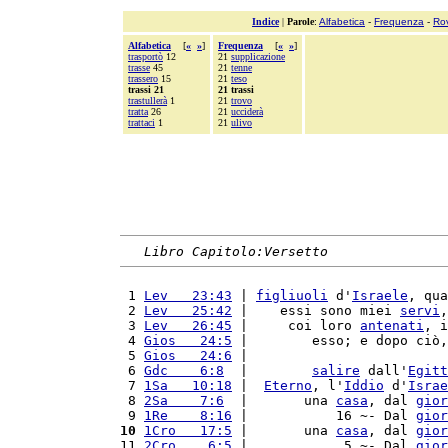
Indice
|
Parole
:
Alfabetica
-
Frequenza
-
Ro
Alfabetica
[
«
»
]
Frequenza
[
«
»
]
trasportò
12
21
supplicazione
trasse
45
21
tenne
trassero
15
21
teso
trassi 21
21 trassi
trastullerà
1
21
trovo
tratta
26
21
ucciderà
trattaci
1
21
ulivo
Libro Capitolo:Versetto
 1 
Lev   23:43
 | 
figliuoli
 d'
Israele
, qua
 2 
Lev   25:42
 |    essi sono miei 
servi
,
 3 
Lev   26:45
 |     coi loro 
antenati
, i
 4 
Gios   24:5
 |        esso; e dopo ciò,
 5 
Gios   24:6
 |                         
 6 
Gdc    6:8
  |        
salire
 dall'
Egitt
 7 
1Sa   10:18
 |  
Eterno
, l'
Iddio
 d'
Israe
 8 
2Sa    7:6
  |       una 
casa
, dal 
gior
 9 
1Re    8:16
 |           16 ~- Dal 
gior
10
1Cro   17:5
 |       una 
casa
, dal 
gior
11 
2Cro    6:5
 |            5 ~- Dal 
gior