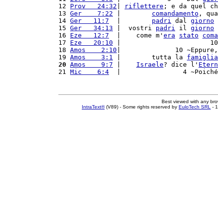
12 
Prov   24:32
| 
riflettere
; e da quel ch
13 
Ger    7:22
 |        
comandamento
, qua
14 
Ger   11:7
  |        
padri
 dal 
giorno
 
15 
Ger   34:13
 |  vostri 
padri
 il 
giorno
 
16 
Eze   12:7
  |    come m'
era
stato
coma
17 
Eze   20:10
 |                       10
18 
Amos    2:10
|              10 ~Eppure,
19 
Amos    3:1
 |        tutta la 
famiglia
20
Amos    9:7
 |    
Israele
? dice l'
Etern
21 
Mic    6:4
  |                4 ~Poiché
Best viewed with any br
IntraText®
(V89) - Some rights reserved by
EuloTech SRL
- 1