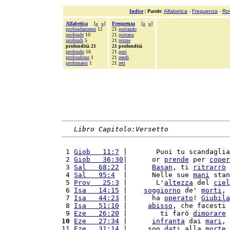
Indice
|
Parole
:
Alfabetica
-
Frequenza
-
Ro
Alfabetica
[
«
»
]
Frequenza
[
«
»
]
profondamente
12
21
portando
profonde
10
21
portano
profondi
5
21
prime
profondità 21
21 profondità
profondo
16
21
puri
profondono
1
21
rendi
profumarsi
1
21
reti
Libro Capitolo:Versetto
 1 
Giob   11:7
 |       Puoi tu scandaglia
 2 
Giob   36:30
|      or 
prende
 per 
coper
 3 
Sal   68:22
 |      
Basan
, ti 
ritrarrò
 
 4 
Sal   95:4
  |      Nelle sue 
mani
 stan
 5 
Prov   25:3
 |       L'
altezza
 del 
ciel
 6 
Isa   14:15
 |    
soggiorno
 de' 
morti
, 
 7 
Isa   44:23
 |      ha 
operato
! 
Giubila
 8 
Isa   51:10
 |     
abisso
, che facesti 
 9 
Eze   26:20
 |        ti farò 
dimorare
 
10
Eze   27:34
 |      
infranta
 dai 
mari
, 
11 
Eze   31:14
 |     son 
dati
 alla 
morte
,