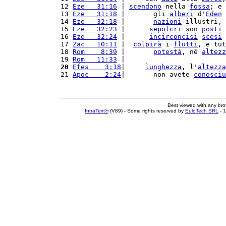
12 
Eze   31:16
 | 
scendono
 nella 
fossa
; e 
13 
Eze   31:18
 |       gli 
alberi
 d'
Eden
 
14 
Eze   32:18
 |       
nazioni
 illustri, 
15 
Eze   32:23
 |      
sepolcri
 son 
posti
 
16 
Eze   32:24
 |      
incirconcisi
scesi
 
17 
Zac   10:11
 |  
colpirà
 i 
flutti
, e tut
18 
Rom    8:39
 |       
potestà
, né 
altezz
19 
Rom   11:33
 |                         
20
Efes    3:18
|     
lunghezza
, l'
altezza
21 
Apoc    2:24
|       non avete 
conosciu
Best viewed with any br
IntraText®
(V89) - Some rights reserved by
EuloTech SRL
- 1