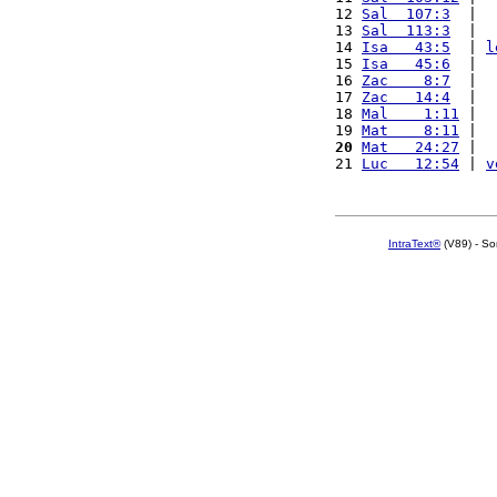
12 
Sal  107:3
  |  
13 
Sal  113:3
  |  
14 
Isa   43:5
  | 
l
15 
Isa   45:6
  |  
16 
Zac    8:7
  |  
17 
Zac   14:4
  |  
18 
Mal    1:11
 |  
19 
Mat    8:11
 |  
20
Mat   24:27
 |  
21 
Luc   12:54
 | 
v
IntraText®
(V89) - So