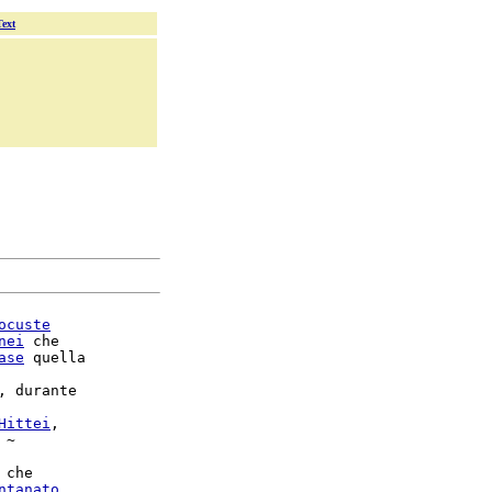
Text
ocuste
nei
 che

ase
 quella

, durante

Hittei
,

 ~

 che

ntanato