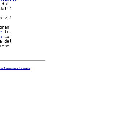
 dal

dell'

n v'è

gran

e
 fra

a
 del

ive Commons License