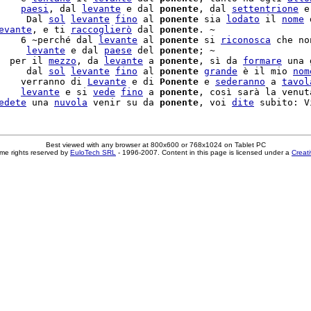
    
paesi
, dal 
levante
 e dal 
ponente
, dal 
settentrione
 e
     Dal 
sol
levante
fino
 al 
ponente
 sia 
lodato
 il 
nome
 
evante
, e ti 
raccoglierò
 dal 
ponente
. ~

    6 ~perché dal 
levante
 al 
ponente
 si 
riconosca
 che no
     
levante
 e dal 
paese
 del 
ponente
; ~

  per il 
mezzo
, da 
levante
 a 
ponente
, sì da 
formare
 una 
     dal 
sol
levante
fino
 al 
ponente
grande
 è il mio 
nom
    verranno di 
Levante
 e di 
Ponente
 e 
sederanno
 a 
tavol
    
levante
 e si 
vede
fino
 a 
ponente
, così sarà la venuta
edete
 una 
nuvola
 venir su da 
ponente
, voi 
dite
Best viewed with any browser at 800x600 or 768x1024 on Tablet PC
me rights reserved by
EuloTech SRL
- 1996-2007. Content in this page is licensed under a
Creat