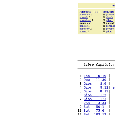
Ind
Alfabetica
[
«
»
]
Frequenza
ponemmo
1
21
piacque
ponendo
2
21
piccola
ponendomi
1
21
pilastri
ponente 21
21 ponente
ponesse
1
21
portando
ponessero
2
21
portano
ponessi
1
21
prime
Libro Capitolo:
 1 
Eso   10:19
 |  
 2 
Deu   11:30
 |  
 3 
Gios    8:9
 |  
 4 
Gios    8:12
| 
i
 5 
Gios    8:13
|  
 6 
Gios   11:2
 |  
 7 
Gios   11:3
 |  
 8 
2Sa   13:34
 |  
 9 
Sal   50:1
  |  
10
Sal   75:6
  |  
11 
Sal  103:12
 |  