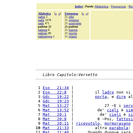
Indice
|
Parole
:
Alfabetica
-
Frequenza
-
Ro
Alfabetica
[
«
»
]
Frequenza
[
«
»
]
padon
2
21
offre
padre
1078
21
operatori
padri
471
21
osserverete
padron 21
21 padron
padrona
8
21
piacque
padrone
80
21
piccola
padroneggia
1
21
pilastri
Libro Capitolo:Versetto
 1 
Eso   21:34
 |                         
 2 
Eso   22:8
  |         il 
ladro
 non si 
 3 
Gdc   19:22
 |         
porta
, e 
dire
 al
 4 
Gdc   19:23
 |                         
 5 
Mat   13:27
 |             27 ~E i 
serv
 6 
Mat   13:52
 |          de' 
cieli
 è 
sim
 7 
Mat   20:1
  |           de' 
cieli
 è 
si
 8 
Mat   20:8
  |          8 ~Poi, 
fattosi
 9 
Mat   20:11
 | 
ricevutolo
, 
mormoravano
 
10
Mat   21:33
 |         altra 
parabola
: 
11 
Mat   21:40
 |      Quando dunque sarà 