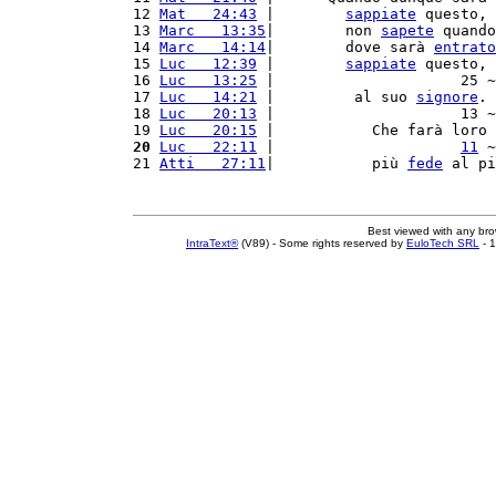
12 
Mat   24:43
 |        
sappiate
 questo, 
13 
Marc   13:35
|        non 
sapete
 quando
14 
Marc   14:14
|        dove sarà 
entrato
15 
Luc   12:39
 |        
sappiate
 questo, 
16 
Luc   13:25
 |                     25 ~
17 
Luc   14:21
 |         al suo 
signore
. 
18 
Luc   20:13
 |                     13 ~
19 
Luc   20:15
 |           Che farà loro 
20
Luc   22:11
 |                     
11
 ~
21 
Atti   27:11
|           più 
fede
 al pi
Best viewed with any br
IntraText®
(V89) - Some rights reserved by
EuloTech SRL
- 1