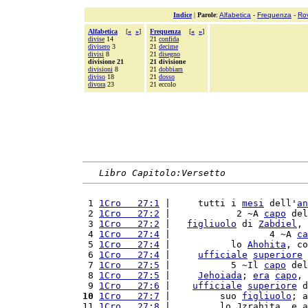
Indice
|
Parole
:
Alfabetica
-
Frequenza
-
Ro
Alfabetica
[
«
»
]
Frequenza
[
«
»
]
divise
14
21
confida
divisero
3
21
decime
divisi
8
21
disegno
divisione 21
21 divisione
divisioni
8
21
dobbiam
diviso
18
21
dosso
divora
23
21 eccolo
Libro Capitolo:Versetto
 1 
1Cro   27:1
 |     tutti i 
mesi
 dell'
an
 2 
1Cro   27:2
 |            2 ~A 
capo
 del
 3 
1Cro   27:2
 |   
figliuolo
 di 
Zabdiel
, 
 4 
1Cro   27:4
 |                  4 ~A 
ca
 5 
1Cro   27:4
 |           lo 
Ahohita
, co
 6 
1Cro   27:4
 |     
ufficiale
superiore
 
 7 
1Cro   27:5
 |           5 ~Il 
capo
 del
 8 
1Cro   27:5
 |     
Jehoiada
; 
era
capo
, 
 9 
1Cro   27:6
 |    
ufficiale
superiore
 d
10
1Cro   27:7
 |         suo 
figliuolo
; a
11 
1Cro   27:8
 |         lo Jzrahita, e a