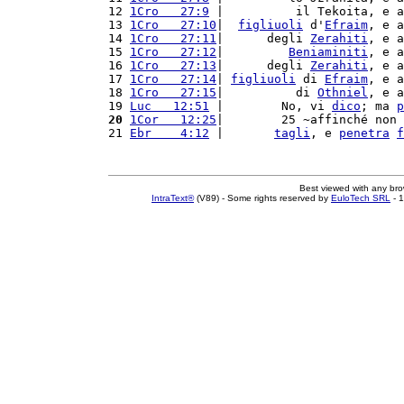
12 
1Cro   27:9
 |          il Tekoita, e a
13 
1Cro   27:10
|  
figliuoli
 d'
Efraim
, e a
14 
1Cro   27:11
|      degli 
Zerahiti
, e a
15 
1Cro   27:12
|         
Beniaminiti
, e a
16 
1Cro   27:13
|      degli 
Zerahiti
, e a
17 
1Cro   27:14
| 
figliuoli
 di 
Efraim
, e a
18 
1Cro   27:15
|          di 
Othniel
, e a
19 
Luc   12:51
 |        No, vi 
dico
; ma 
p
20
1Cor   12:25
|        25 ~affinché non 
21 
Ebr    4:12
 |       
tagli
, e 
penetra
f
Best viewed with any br
IntraText®
(V89) - Some rights reserved by
EuloTech SRL
- 1