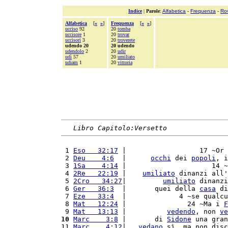
Indice
|
Parole
:
Alfabetica
-
Frequenza
-
Ro
Alfabetica
[
«
»
]
Frequenza
[
«
»
]
ucciso
92
20
tomba
uccisore
1
20
trovar
uccisori
3
20
troverete
udendo 20
20 udendo
udendolo
2
20
udir
udì
57
20
umiliato
udiam
1
20
vittoria
Libro Capitolo:Versetto
 1 
Eso   32:17
 |                  17 ~Or 
 2 
Deu    4:6
  |      
occhi
 dei 
popoli
, i
 3 
1Sa    4:14
 |                     14 ~
 4 
2Re   22:19
 |    
umiliato
 dinanzi all'
 5 
2Cro   34:27
|         
umiliato
 dinanzi
 6 
Ger   36:3
  |       quei della 
casa
 di
 7 
Eze   33:4
  |             4 ~se qualcu
 8 
Mat   12:24
 |               24 ~Ma i 
F
 9 
Mat   13:13
 |          
vedendo
, non 
ve
10
Marc    3:8
 |       di 
Sidone
 una gran
11 
Marc    4:12
|   
vedano
 sì, ma non disc