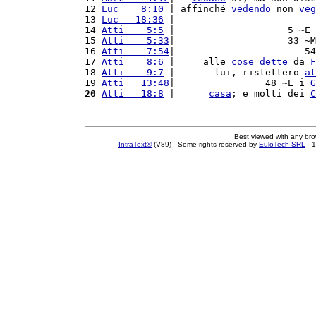
12 
Luc    8:10
 | affinché 
vedendo
 non 
veg
13 
Luc   18:36
 |                         
14 
Atti    5:5
 |                    5 ~E 
15 
Atti    5:33
|                    33 ~M
16 
Atti    7:54
|                       54
17 
Atti    8:6
 |     alle 
cose
dette
 da 
F
18 
Atti    9:7
 |       lui, ristettero 
at
19 
Atti   13:48
|                48 ~E i 
G
20
Atti   18:8
 |      
casa
; e molti dei 
C
Best viewed with any br
IntraText®
(V89) - Some rights reserved by
EuloTech SRL
- 1