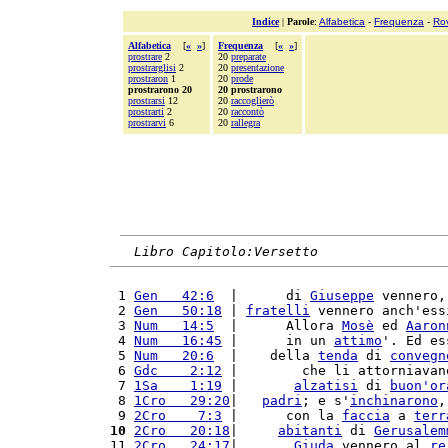
Indice
|
Parole
:
Alfabetica
-
Frequenza
-
Ro
Alfabetica
[
«
»
]
Frequenza
[
«
»
]
prostrare
2
20
preparate
prostrarglisi
2
20
presentazione
prostraron
1
20
prode
prostrarono 20
20 prostrarono
prostrarsi
12
20
raccoglierò
prostrarti
2
20
raccontò
prostrarvi
6
20
rallegra
Libro Capitolo:Versetto
 1 
Gen   42:6
  |      di 
Giuseppe
 vennero,
 2 
Gen   50:18
 | 
fratelli
 vennero anch'ess
 3 
Num   14:5
  |      Allora 
Mosè
 ed 
Aaron
 4 
Num   16:45
 |      in un 
attimo
'. Ed es
 5 
Num   20:6
  |    della 
tenda
 di 
convegn
 6 
Gdc    2:12
 |        che li attorniavan
 7 
1Sa    1:19
 |       
alzatisi
 di 
buon'
or
 8 
1Cro   29:20
|   
padri
; e s'
inchinarono
,
 9 
2Cro    7:3
 |      con la 
faccia
 a 
terr
10
2Cro   20:18
|     
abitanti
 di 
Gerusalem
11 
2Cro   24:17
|       
Giuda
 vennero al 
re