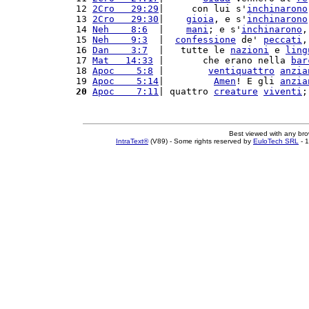
12 
2Cro   29:29
|     con lui s'
inchinarono
13 
2Cro   29:30
|    
gioia
, e s'
inchinarono
14 
Neh    8:6
  |    
mani
; e s'
inchinarono
,
15 
Neh    9:3
  |  
confessione
 de' 
peccati
,
16 
Dan    3:7
  |   tutte le 
nazioni
 e 
ling
17 
Mat   14:33
 |       che erano nella 
bar
18 
Apoc    5:8
 |        
ventiquattro
anzia
19 
Apoc    5:14
|         
Amen
! E gli 
anzia
20
Apoc    7:11
| quattro 
creature
viventi
;
Best viewed with any br
IntraText®
(V89) - Some rights reserved by
EuloTech SRL
- 1