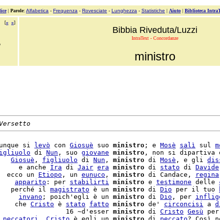
ice
|
Parole
:
Alfabetica
-
Frequenza
-
Rovesciate
-
Lunghezza
-
Statistiche
|
Aiuto
|
Biblioteca Intra
[
«
»
]
Bibbia Riveduta/Luzzi
IntraText - Concordanze
o
ministro
Versetto
unque si 
levò
 con 
Giosuè
 suo 
ministro
; e 
Mosè
salì
 sul 
m
igliuolo
 di 
Nun
, suo 
giovane
ministro
, non si dipartiva d
   
Giosuè
, 
figliuolo
 di 
Nun
, 
ministro
 di 
Mosè
, e gli 
dis
     e anche 
Ira
 di 
Jair
era
ministro
 di 
stato
 di 
Davide
  ecco un 
Etiopo
, un 
eunuco
, 
ministro
 di Candace, 
regina
    
apparito
: per 
stabilirti
ministro
 e 
testimone
 delle 
   perché il 
magistrato
 è un 
ministro
 di 
Dio
 per il tuo 
     
invano
; poich'egli è un 
ministro
 di 
Dio
, per 
inflig
    che 
Cristo
 è 
stato
fatto
ministro
 de' 
circoncisi
 a 
d
                 16 ~d'esser 
ministro
 di 
Cristo
Gesù
 per
 
peccatori
, 
Cristo
 è egli un 
ministro
 di 
peccato
? Così n