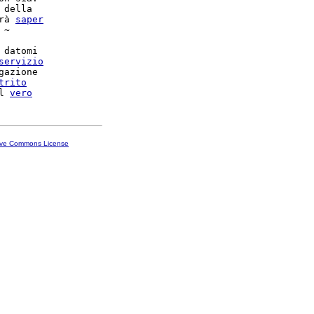
 della

rà 
saper
~

 datomi

servizio
gazione

trito
l 
vero
ive Commons License