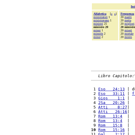
Ind
Alfabetica
[
«
»
]
Frequenza
ministratori
1
20
mariti
ministravano
1
20
metta
ministri
25
20
migliori
ministro 20
20 ministr
minni
1
20
miseri
minnith
2
20
mortale
minor
2
20
mosto
Libro Capitolo:
 1 
Eso   24:13
 | d
 2 
Eso   33:11
 | 
f
 3 
Gios    1:1
 |  
 4 
2Sa   20:26
 |  
 5 
Atti    8:27
|  
 6 
Atti   26:16
|  
 7 
Rom   13:4
  |  
 8 
Rom   13:4
  |  
 9 
Rom   15:8
  |  
10
Rom   15:16
 |  
11 
Gal    2:17
 |  