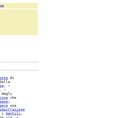
Text
onte
 di

alla

se
: ~

. ~

 degli

cose
 che

bene
;

gere
 una

imostrazione
 i 
Gentili
,

on sia. ~
