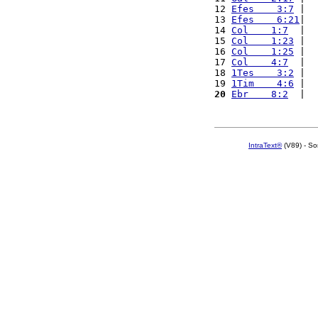
12 
Efes    3:7
 |  
13 
Efes    6:21
|  
14 
Col    1:7
  |  
15 
Col    1:23
 |  
16 
Col    1:25
 |  
17 
Col    4:7
  |  
18 
1Tes    3:2
 |  
19 
1Tim    4:6
 |  
20
Ebr    8:2
  |  
IntraText®
(V89) - So