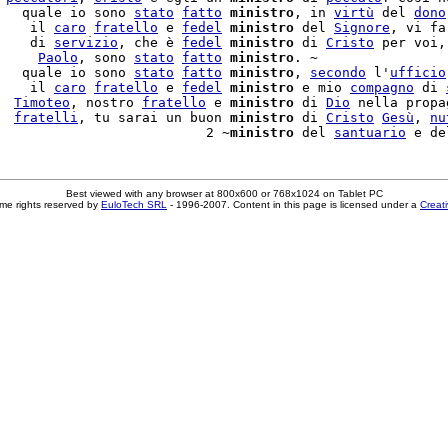
   quale io sono 
stato
fatto
ministro
, in 
virtù
 del 
dono
    il 
caro
fratello
 e 
fedel
ministro
 del 
Signore
, vi fa
    di 
servizio
, che è 
fedel
ministro
 di 
Cristo
 per voi, 
     
Paolo
, sono 
stato
fatto
ministro
. ~

   quale io sono 
stato
fatto
ministro
, 
secondo
 l'
ufficio
    il 
caro
fratello
 e 
fedel
ministro
 e mio 
compagno
 di 
  
Timoteo
, nostro 
fratello
 e 
ministro
 di 
Dio
 nella propa
  
fratelli
, tu sarai un buon 
ministro
 di 
Cristo
Gesù
, 
nu
                          2 ~
ministro
 del 
santuario
 e de
Best viewed with any browser at 800x600 or 768x1024 on Tablet PC
me rights reserved by
EuloTech SRL
- 1996-2007. Content in this page is licensed under a
Creat