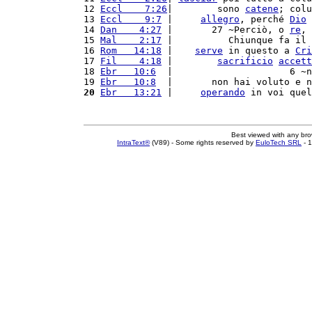
12 
Eccl    7:26
|        sono 
catene
; colu
13 
Eccl    9:7
 |     
allegro
, perché 
Dio
 
14 
Dan    4:27
 |       27 ~Perciò, o 
re
, 
15 
Mal    2:17
 |          Chiunque fa il 
16 
Rom   14:18
 |    
serve
 in questo a 
Cri
17 
Fil    4:18
 |        
sacrificio
accett
18 
Ebr   10:6
  |                     6 ~n
19 
Ebr   10:8
  |       non hai voluto e n
20
Ebr   13:21
 |     
operando
 in voi quel
Best viewed with any br
IntraText®
(V89) - Some rights reserved by
EuloTech SRL
- 1