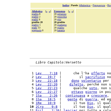
Indice
|
Parole
:
Alfabetica
-
Frequenza
-
Ro
Alfabetica
[
«
»
]
Frequenza
[
«
»
]
gradita
8
20
gettarono
gradite
2
20
ginocchia
graditi
8
20
giro
gradito 20
20 gradito
gradivi
1
20
guadagno
grado
13
20
guarito
gragnuola
8
20
hanania
Libro Capitolo:Versetto
 1 
Lev    7:18
 |      che l'ha 
offerto
 no
 2 
Lev   19:7
  |         il 
sacrifizio
 no
 3 
Lev   22:18
 |     
dono
volontario
 per 
 4 
Lev   22:20
 |    
difetto
, perché non s
 5 
Lev   22:23
 |      qualche 
voto
, non s
 6 
Lev   22:27
 |     
ottavo
giorno
 in poi
 7 
1Sa    2:26
 |  
continuava
 a 
crescere
, 
 8 
1Sa   18:5
  |   
gente
 di 
guerra
, ed eg
 9 
1Re   10:9
  |      il tuo 
Dio
, il qual
10
2Cro    9:8
 |      il tuo 
Dio
, il qual
11 
Eccl    2:26
| 
lasciar
 poi tutto a colu