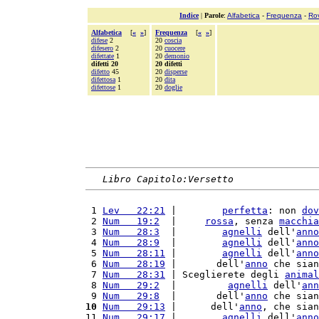
Indice
|
Parole
:
Alfabetica
-
Frequenza
-
Ro
Alfabetica
[
«
»
]
Frequenza
[
«
»
]
difese
2
20
coscia
difesero
2
20
cuocere
difettate
1
20
demonio
difetti 20
20 difetti
difetto
45
20
disperse
difettosa
1
20
dita
difettose
1
20
doglie
Libro Capitolo:Versetto
 1 
Lev   22:21
 |        
perfetta
: non 
dov
 2 
Num   19:2
  |     
rossa
, senza 
macchia
 3 
Num   28:3
  |        
agnelli
 dell'
anno
 4 
Num   28:9
  |        
agnelli
 dell'
anno
 5 
Num   28:11
 |        
agnelli
 dell'
anno
 6 
Num   28:19
 |       dell'
anno
 che sian
 7 
Num   28:31
 | Sceglierete degli 
animal
 8 
Num   29:2
  |         
agnelli
 dell'
ann
 9 
Num   29:8
  |       dell'
anno
 che sian
10
Num   29:13
 |      dell'
anno
, che sian
11 
Num   29:17
 |        
agnelli
 dell'
anno