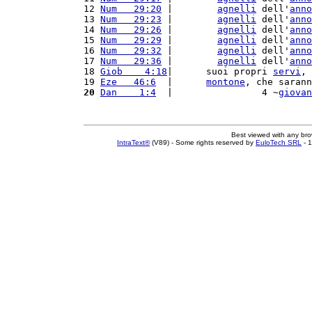
12 
Num   29:20
 |        
agnelli
 dell'
anno
13 
Num   29:23
 |        
agnelli
 dell'
anno
14 
Num   29:26
 |        
agnelli
 dell'
anno
15 
Num   29:29
 |        
agnelli
 dell'
anno
16 
Num   29:32
 |        
agnelli
 dell'
anno
17 
Num   29:36
 |        
agnelli
 dell'
anno
18 
Giob    4:18
|      suoi propri 
servi
, 
19 
Eze   46:6
  |      
montone
, che sarann
20
Dan    1:4
  |                4 ~
giovan
Best viewed with any br
IntraText®
(V89) - Some rights reserved by
EuloTech SRL
- 1