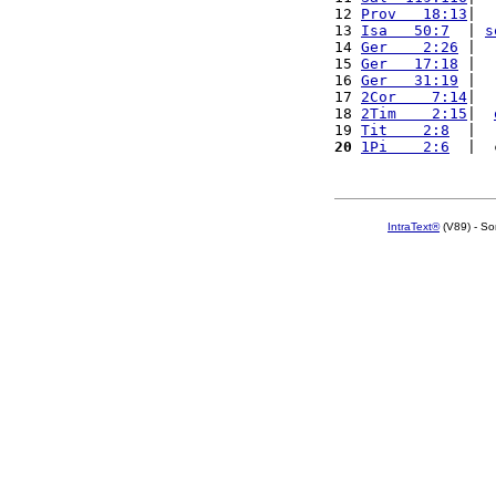
12 
Prov   18:13
|  
13 
Isa   50:7
  | 
s
14 
Ger    2:26
 |  
15 
Ger   17:18
 |  
16 
Ger   31:19
 |  
17 
2Cor    7:14
|  
18 
2Tim    2:15
|  
19 
Tit    2:8
  |  
20
1Pi    2:6
  |  
IntraText®
(V89) - So