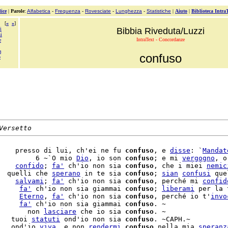
ice
|
Parole
:
Alfabetica
-
Frequenza
-
Rovesciate
-
Lunghezza
-
Statistiche
|
Aiuto
|
Biblioteca Intra
[
«
»
]
i
Bibbia Riveduta/Luzzi
i
IntraText - Concordanze
e
a
confuso
o
Versetto
    presso di lui, ch'ei ne fu 
confuso
, e 
disse
: `
Mandat
         6 ~`O mio 
Dio
, io son 
confuso
; e mi 
vergogno
, o
    
confido
; 
fa'
 ch'io non sia 
confuso
, che i miei 
nemic
  quelli che 
sperano
 in te sia 
confuso
; 
sian
confusi
 que
    
salvami
; 
fa'
 ch'io non sia 
confuso
, perché mi 
confid
     
fa'
 ch'io non sia giammai 
confuso
; 
liberami
 per la 
     
Eterno
, 
fa'
 ch'io non sia 
confuso
, perché io t'
invo
     
fa'
 ch'io non sia giammai 
confuso
. ~

       non 
lasciare
 che io sia 
confuso
   tuoi 
statuti
 ond'io non sia 
confuso
. ~CAPH.~

   ond'io 
viva
, e non 
rendermi
confuso
 nella mia 
speranz