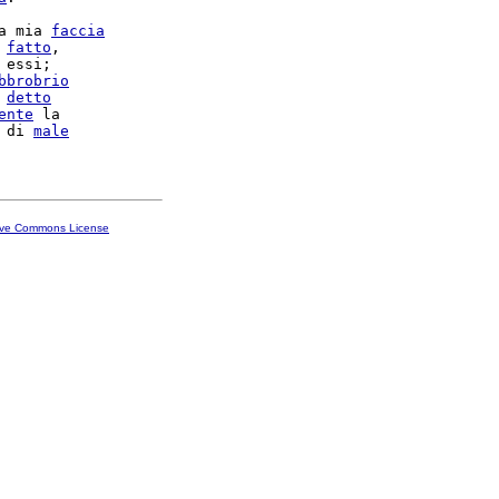
a mia 
faccia
 
fatto
,

 essi;

bbrobrio
 
detto
ente
 la

 di 
male
ive Commons License