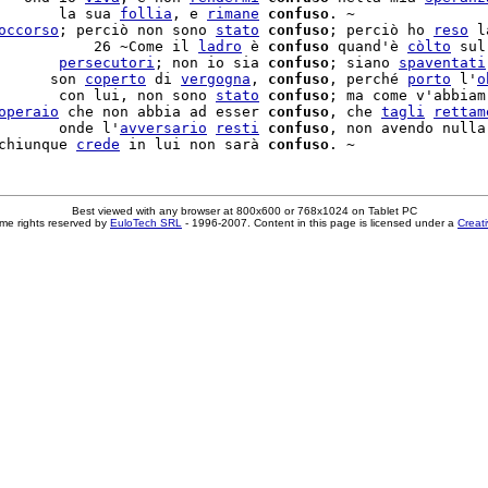
       la sua 
follia
, e 
rimane
confuso
. ~

occorso
; perciò non sono 
stato
confuso
; perciò ho 
reso
 l
           26 ~Come il 
ladro
 è 
confuso
 quand'è 
còlto
 sul
       
persecutori
; non io sia 
confuso
; siano 
spaventati
      son 
coperto
 di 
vergogna
, 
confuso
, perché 
porto
 l'
o
       con lui, non sono 
stato
confuso
; ma come v'abbiam
operaio
 che non abbia ad esser 
confuso
, che 
tagli
rettam
       onde l'
avversario
resti
confuso
, non avendo nulla
chiunque 
crede
 in lui non sarà 
confuso
Best viewed with any browser at 800x600 or 768x1024 on Tablet PC
me rights reserved by
EuloTech SRL
- 1996-2007. Content in this page is licensed under a
Creat