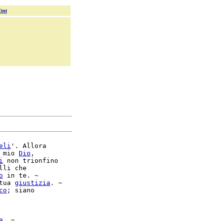
Text
eli
'. Allora

 mio 
Dio
,

i
 non trionfino

lli che

o
 in te. ~

tua 
giustizia
. ~

co
; siano

a
. ~
