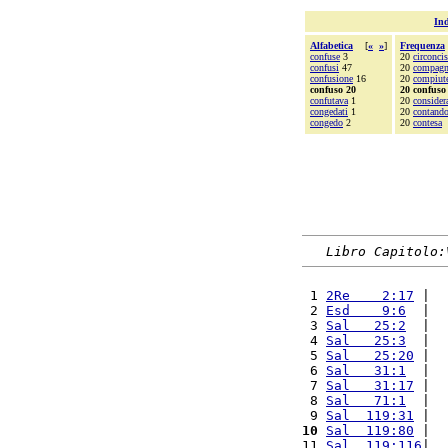
Ind
Alfabetica
[
«
»
]
Frequenza
confuse
3
20
circoncis
confusi
47
20
compagn
confusione
16
20
compiut
confuso 20
20 confuso
confutava
1
20
consider
congedati
1
20
contand
congedo
2
20
contesa
Libro Capitolo:
 1 
2Re    2:17
 |  
 2 
Esd    9:6
  |  
 3 
Sal   25:2
  |  
 4 
Sal   25:3
  |  
 5 
Sal   25:20
 |  
 6 
Sal   31:1
  |  
 7 
Sal   31:17
 |  
 8 
Sal   71:1
  |  
 9 
Sal  119:31
 |  
10
Sal  119:80
 |  
11 
Sal  119:116
|  