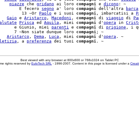
    
piazze
 che 
gridano
 ai loro 
compagni
 e 
dicono
: ~

        E fecero 
segno
 a' loro 
compagni
 dell'altra 
barca
         13 ~Or 
Paolo
 e i suoi 
compagni
, imbarcatisi a 
P
   
Gaio
 e 
Aristarco
, 
Macedoni
, 
compagni
 di 
viaggio
 di 
Pa
alutate
Prisca
 ed 
Aquila
, miei 
compagni
 d'
opera
 in 
Crist
      e Giunio, miei 
parenti
 e 
compagni
 di 
prigione
, i q
      7 ~Non siate dunque loro 
compagni
; ~

   
Aristarco
, 
Dema
, 
Luca
, miei 
compagni
 d'
opera
letizia
, a 
preferenza
 dei tuoi 
compagni
Best viewed with any browser at 800x600 or 768x1024 on Tablet PC
me rights reserved by
EuloTech SRL
- 1996-2007. Content in this page is licensed under a
Creat