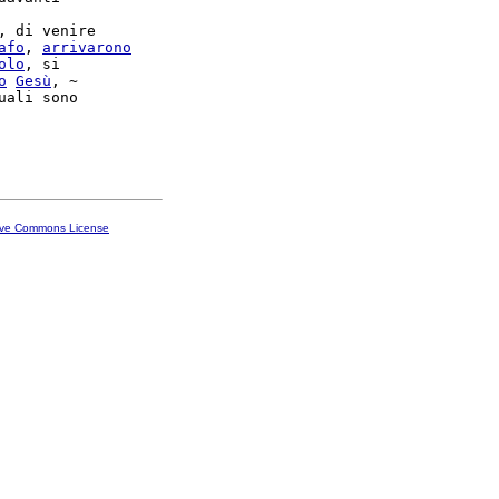
, di venire

afo
, 
arrivarono
olo
, si

o
Gesù
, ~

uali sono

ive Commons License