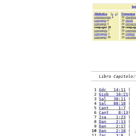
Ind
Alfabetica
[
«
»
]
Frequenza
commuovono
4
20
cherubin
compagna
4
20
chiodi
compagne
3
20
circoncis
compagni 20
20 compag
compagnia
7
20
compiut
compagnie
2
20
confuso
compagno
39
20
consider
Libro Capitolo:
 1 
Gdc   14:11
 |  
 2 
Giob   16:21
|  
 3 
Sal   38:11
 |  
 4 
Sal   88:18
 |  
 5 
Cant    1:7
 |  
 6 
Cant    8:13
|  
 7 
Isa    1:23
 |  
 8 
Dan    2:13
 |  
 9 
Dan    2:17
 |  
10
Dan    2:18
 |  
11 
Zac    3:8
  |  