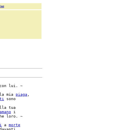
Text
con lui. ~

la mia 
piaga
,

ti
 sono

lla tua

amano
 i

he loro. ~

i
 a 
morte
davanti
