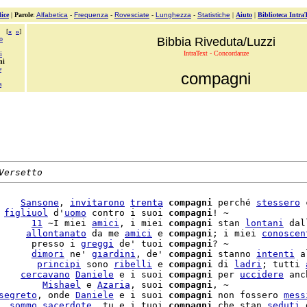
ice
|
Parole
:
Alfabetica
-
Frequenza
-
Rovesciate
-
Lunghezza
-
Statistiche
|
Aiuto
|
Biblioteca Intra
[
«
»
]
o
Bibbia Riveduta/Luzzi
IntraText - Concordanze
i
ni
e
compagni
a
Versetto
    
Sansone
, 
invitarono
trenta
compagni
 perché 
stessero
 
 
figliuol
 d'
uomo
 contro i suoi 
compagni
! ~

      
11
 ~I miei 
amici
, i miei 
compagni
 stan 
lontani
 dal
     
allontanato
 da me 
amici
 e 
compagni
; i miei 
conoscen
      presso i 
greggi
 de' tuoi 
compagni
? ~

      
dimori
 ne' 
giardini
, de' 
compagni
 stanno 
intenti
 a
       
principi
 sono 
ribelli
 e 
compagni
 di 
ladri
; tutti 
    
cercavano
Daniele
 e i suoi 
compagni
 per 
uccidere
 anc
        
Mishael
 e 
Azaria
, suoi 
compagni
segreto
, onde 
Daniele
 e i suoi 
compagni
 non fossero 
mess
  
sommo
sacerdote
, tu e i tuoi 
compagni
 che stan 
seduti
 