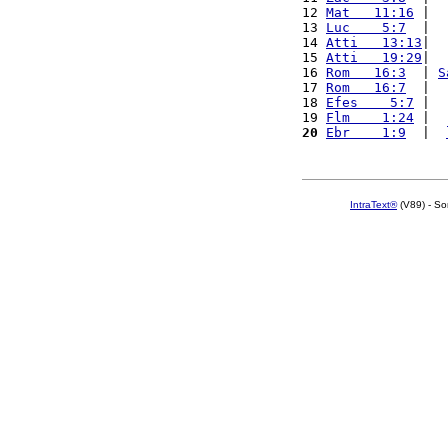
12 
Mat   11:16
 |  
13 
Luc    5:7
  |  
14 
Atti   13:13
|  
15 
Atti   19:29
|  
16 
Rom   16:3
  | 
S
17 
Rom   16:7
  |  
18 
Efes    5:7
 |  
19 
Flm    1:24
 |  
20
Ebr    1:9
  |  
IntraText®
(V89) - So