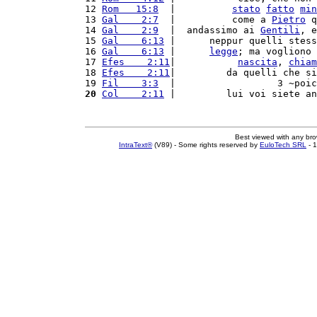
12 
Rom   15:8
  |          
stato
fatto
min
13 
Gal    2:7
  |          come a 
Pietro
 q
14 
Gal    2:9
  |  andassimo ai 
Gentili
, e
15 
Gal    6:13
 |      neppur quelli stess
16 
Gal    6:13
 |      
legge
; ma vogliono 
17 
Efes    2:11
|           
nascita
, 
chiam
18 
Efes    2:11
|         da quelli che si
19 
Fil    3:3
  |                  3 ~poic
20
Col    2:11
 |         lui voi siete an
Best viewed with any br
IntraText®
(V89) - Some rights reserved by
EuloTech SRL
- 1