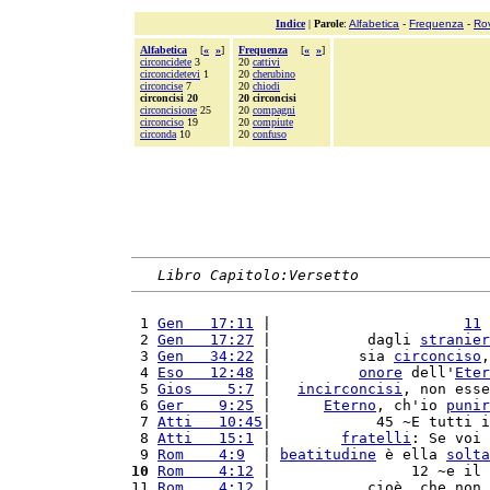
Indice
|
Parole
:
Alfabetica
-
Frequenza
-
Ro
Alfabetica
[
«
»
]
Frequenza
[
«
»
]
circoncidete
3
20
cattivi
circoncidetevi
1
20
cherubino
circoncise
7
20
chiodi
circoncisi 20
20 circoncisi
circoncisione
25
20
compagni
circonciso
19
20
compiute
circonda
10
20
confuso
Libro Capitolo:Versetto
 1 
Gen   17:11
 |                      
11
 
 2 
Gen   17:27
 |           dagli 
stranier
 3 
Gen   34:22
 |          sia 
circonciso
,
 4 
Eso   12:48
 |          
onore
 dell'
Eter
 5 
Gios    5:7
 |   
incirconcisi
, non esse
 6 
Ger    9:25
 |      
Eterno
, ch'io 
punir
 7 
Atti   10:45
|            45 ~E tutti i
 8 
Atti   15:1
 |        
fratelli
: Se voi 
 9 
Rom    4:9
  | 
beatitudine
 è ella 
solta
10
Rom    4:12
 |                12 ~e il 
11 
Rom    4:12
 |           cioè, che non 