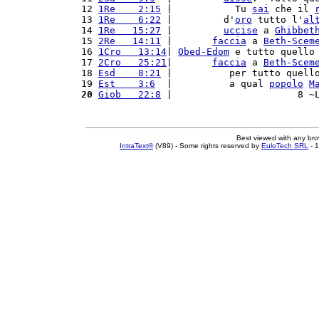
12 
1Re    2:15
 |           Tu 
sai
 che il 
13 
1Re    6:22
 |         d'
oro
 tutto l'
al
14 
1Re   15:27
 |         
uccise
 a 
Ghibbet
15 
2Re   14:11
 |       
faccia
 a 
Beth-Scem
16 
1Cro   13:14
| 
Obed-Edom
 e tutto quello
17 
2Cro   25:21
|       
faccia
 a 
Beth-Scem
18 
Esd    8:21
 |          per tutto quell
19 
Est    3:6
  |          a qual 
popolo
M
20
Giob   22:8
 |                      8 ~
Best viewed with any br
IntraText®
(V89) - Some rights reserved by
EuloTech SRL
- 1