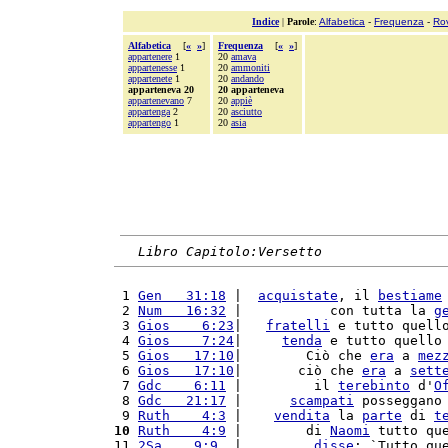
Indice
|
Parole
:
Alfabetica
-
Frequenza
-
Ro
Alfabetica
[
«
»
]
Frequenza
[
«
»
]
appartenere
1
20
amava
appartenesse
1
20
ammoniti
appartenete
1
20
andando
apparteneva 20
20 apparteneva
appartenevano
7
20
appiè
appartenga
2
20
asciutto
appartengo
1
20
asia
Libro Capitolo:Versetto
 1 
Gen   31:18
 |  
acquistate
, il 
bestiame
 2 
Num   16:32
 |           con tutta la 
g
 3 
Gios    6:23
|   
fratelli
 e tutto quell
 4 
Gios    7:24
|     
tenda
 e tutto quello
 5 
Gios   17:10
|        Ciò che 
era
 a 
mez
 6 
Gios   17:10
|       ciò che 
era
 a 
sett
 7 
Gdc    6:11
 |         il 
terebinto
 d'
O
 8 
Gdc   21:17
 |      
scampati
 posseggano
 9 
Ruth    4:3
 |    
vendita
 la 
parte
 di 
t
10
Ruth    4:9
 |        di 
Naomi
 tutto qu
11 
2Sa    9:9
  |         
disse
: `Tutto qu