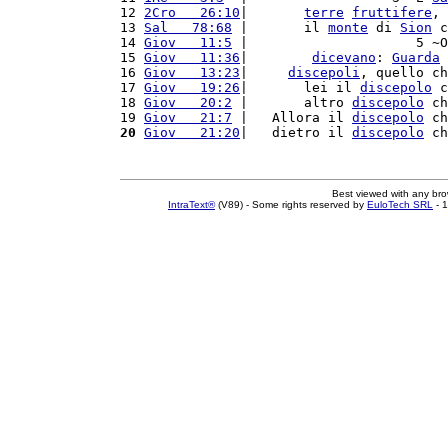
12 
2Cro   26:10
|       
terre
fruttifere
, 
13 
Sal   78:68
 |       il 
monte
 di 
Sion
 c
14 
Giov   11:5
 |                     5 ~O
15 
Giov   11:36
|        
dicevano
: 
Guarda
 
16 
Giov   13:23
|     
discepoli
, quello ch
17 
Giov   19:26
|       lei il 
discepolo
 c
18 
Giov   20:2
 |       altro 
discepolo
 ch
19 
Giov   21:7
 |   Allora il 
discepolo
 ch
20
Giov   21:20
|   dietro il 
discepolo
 ch
Best viewed with any br
IntraText®
(V89) - Some rights reserved by
EuloTech SRL
- 1