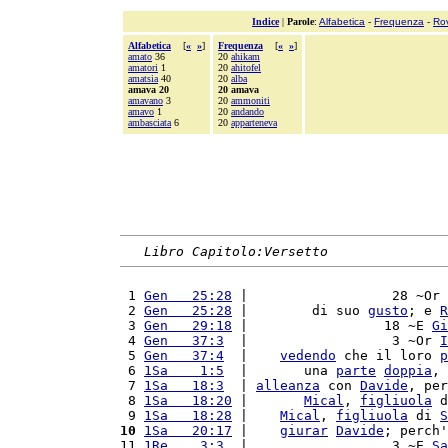
Indice
|
Parole
:
Alfabetica
-
Frequenza
-
Ro
Alfabetica
[
«
»
]
Frequenza
[
«
»
]
amato
36
20
ahikam
amatori
1
20
ahitofel
amatsia
40
20
alba
amava 20
20 amava
amavano
3
20
ammoniti
amavo
1
20
andando
ambasciata
6
20
apparteneva
Libro Capitolo:Versetto
 1 
Gen   25:28
 |                  28 ~Or 
 2 
Gen   25:28
 |        di suo 
gusto
; e 
R
 3 
Gen   29:18
 |                 18 ~E 
Gi
 4 
Gen   37:3
  |                  3 ~Or 
I
 5 
Gen   37:4
  |    
vedendo
 che il loro 
p
 6 
1Sa    1:5
  |       una 
parte
doppia
, 
 7 
1Sa   18:3
  | 
alleanza
 con 
Davide
, per
 8 
1Sa   18:20
 |       
Mical
, 
figliuola
 d
 9 
1Sa   18:28
 |    
Mical
, 
figliuola
 di 
S
10
1Sa   20:17
 |    
giurar
Davide
; perch'
11 
1Re    3:3
  |                  3 ~E 
Sa