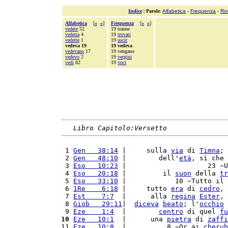
Indice
|
Parole
:
Alfabetica
-
Frequenza
-
Ro
Alfabetica
[
«
»
]
Frequenza
[
«
»
]
vedete
52
19 tranne
vedetta
4
19
trovati
vedette
1
19
uscir
vedeva 19
19 vedeva
vedevano
17
19 vengano
vedevo
2
19
vergini
vedi
82
19
voci
Libro Capitolo:Versetto
 1 
Gen   38:14
 |     sulla 
via
 di 
Timna
; 
 2 
Gen   48:10
 |        dell'
età
, sì che 
 3 
Eso   10:23
 |                    23 ~U
 4 
Eso   20:18
 |         il 
suon
 della 
tr
 5 
Eso   33:10
 |            10 ~Tutto il 
 6 
1Re    6:18
 |     tutto 
era
 di 
cedro
, 
 7 
Est    7:7
  |      alla 
regina
Ester
, 
 8 
Giob   29:11
|  
diceva
beato
; l'
occhio
 
 9 
Eze    1:4
  |        
centro
 di quel 
fu
10
Eze   10:1
  |      una 
pietra
 di 
zaffi
11 
Eze   10:8
  |          8 ~Or ai 
cherub