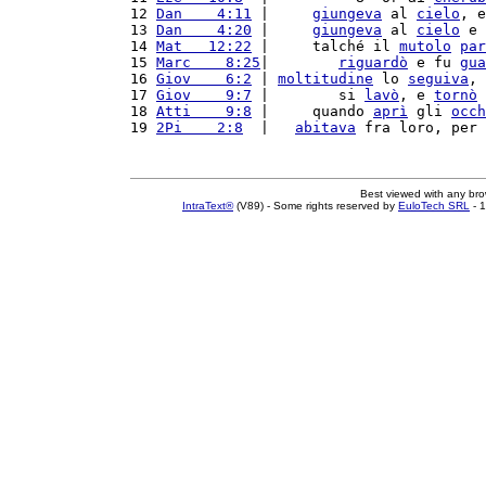
12 
Dan    4:11
 |     
giungeva
 al 
cielo
, e
13 
Dan    4:20
 |     
giungeva
 al 
cielo
 e 
14 
Mat   12:22
 |     talché il 
mutolo
par
15 
Marc    8:25
|        
riguardò
 e fu 
gua
16 
Giov    6:2
 | 
moltitudine
 lo 
seguiva
, 
17 
Giov    9:7
 |        si 
lavò
, e 
tornò
 
18 
Atti    9:8
 |     quando 
aprì
 gli 
occh
19 
2Pi    2:8
  |   
abitava
 fra loro, per
Best viewed with any br
IntraText®
(V89) - Some rights reserved by
EuloTech SRL
- 1