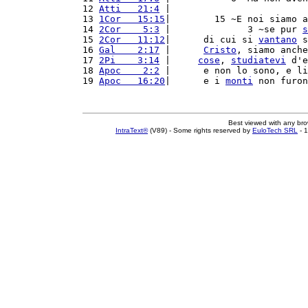
12 
Atti   21:4
 |                         
13 
1Cor   15:15
|        15 ~E noi siamo a
14 
2Cor    5:3
 |              3 ~se pur 
s
15 
2Cor   11:12
|      di cui si 
vantano
 s
16 
Gal    2:17
 |      
Cristo
, siamo anche
17 
2Pi    3:14
 |     
cose
, 
studiatevi
 d'e
18 
Apoc    2:2
 |      e non lo sono, e li
19 
Apoc   16:20
|      e i 
monti
 non furon
Best viewed with any br
IntraText®
(V89) - Some rights reserved by
EuloTech SRL
- 1