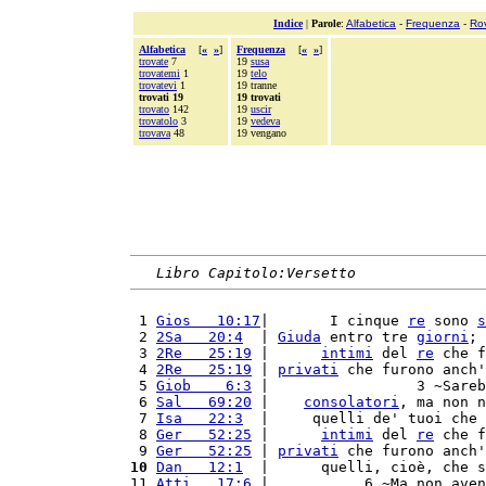
Indice
|
Parole
:
Alfabetica
-
Frequenza
-
Ro
Alfabetica
[
«
»
]
Frequenza
[
«
»
]
trovate
7
19
susa
trovatemi
1
19
telo
trovatevi
1
19 tranne
trovati 19
19 trovati
trovato
142
19
uscir
trovatolo
3
19
vedeva
trovava
48
19 vengano
Libro Capitolo:Versetto
 1 
Gios   10:17
|       I cinque 
re
 sono 
s
 2 
2Sa   20:4
  | 
Giuda
 entro tre 
giorni
; 
 3 
2Re   25:19
 |      
intimi
 del 
re
 che f
 4 
2Re   25:19
 | 
privati
 che furono anch'
 5 
Giob    6:3
 |                 3 ~Sareb
 6 
Sal   69:20
 |    
consolatori
, ma non n
 7 
Isa   22:3
  |     quelli de' tuoi che 
 8 
Ger   52:25
 |      
intimi
 del 
re
 che f
 9 
Ger   52:25
 | 
privati
 che furono anch'
10
Dan   12:1
  |      quelli, cioè, che s
11 
Atti   17:6
 |           6 ~Ma non aven