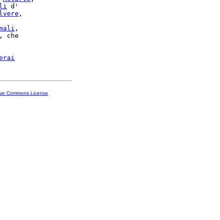
li
 d'

lvere
,

mali
,

, che

erai
ive Commons License