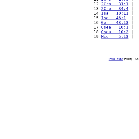
12 
2Cro   31:1
 |  
13 
2Cro   34:4
 |  
14 
Isa   10:11
 |  
15 
Isa   46:1
  |  
16 
Ger   43:13
 |  
17 
Osea   10:1
 |  
18 
Osea   10:2
 |  
19 
Mic    5:13
 |  
IntraText®
(V89) - So