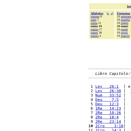
Ind
Alfabetica
[
«
»
]
Frequenza
stattene
9
19
settecen
statti
1
19
sinedrio
statua
21
19
stagno
statue 19
19 statue
statura
17
19
stendi
statuti
38
19
stipiti
statuto
4
19
stracciò
Libro Capitolo:
 1 
Lev   26:1
  | e
 2 
Lev   26:30
 |  
 3 
Num   33:52
 |  
 4 
Deu    7:5
  |  
 5 
Deu   12:3
  |  
 6 
1Re   14:23
 |  
 7 
2Re   10:26
 |  
 8 
2Re   18:4
  |  
 9 
2Re   23:14
 |  
10
2Cro    3:10
|  
11 
2Cro   14:3
 |  