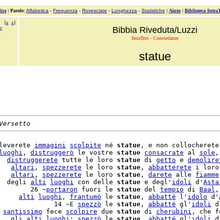
ice
|
Parole
:
Alfabetica
-
Frequenza
-
Rovesciate
-
Lunghezza
-
Statistiche
|
Aiuto
|
Biblioteca Intra
[
«
»
]
to
Bibbia Riveduta/Luzzi
IntraText - Concordanze
statue
Versetto
leverete 
immagini
scolpite
 né 
statue
, e non collocherete 
luoghi
, 
distruggerò
 le vostre 
statue
consacrate
 al 
sole
,
  
distruggerete
 tutte le loro 
statue
 di 
getto
 e 
demolire
   
altari
, 
spezzerete
 le loro 
statue
, 
abbatterete
 i loro
   
altari
, 
spezzerete
 le loro 
statue
, 
darete
 alle 
fiamme
  degli 
alti
luoghi
 con delle 
statue
 e degl'
idoli
 d'
Asta
        26 ~
portaron
 fuori le 
statue
 del 
tempio
 di 
Baal
,
     
alti
luoghi
, 
frantumò
 le 
statue
, 
abbatté
 l'
idolo
 d'
              14 ~E 
spezzò
 le 
statue
, 
abbatté
 gl'
idoli
 d
 
santissimo
 fece 
scolpire
 due 
statue
 di 
cherubini
, che f
   gli 
alti
luoghi
; 
spezzò
 le 
statue
, 
abbatté
 gl'
idoli
 d