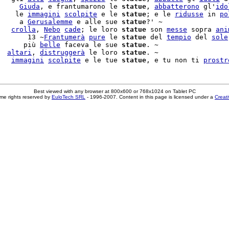
     
Giuda
, e frantumarono le 
statue
, 
abbatterono
 gl'
ido
    le 
immagini
scolpite
 e le 
statue
; e le 
ridusse
 in 
po
     a 
Gerusalemme
 e alle sue 
statue
?' ~

   
crolla
, 
Nebo
cade
; le loro 
statue
 son 
messe
 sopra 
ani
       13 ~
Frantumerà
pure
 le 
statue
 del 
tempio
 del 
sole
      più 
belle
 faceva le sue 
statue
. ~

  
altari
, 
distruggerà
 le loro 
statue
. ~

   
immagini
scolpite
 e le tue 
statue
, e tu non ti 
prostr
Best viewed with any browser at 800x600 or 768x1024 on Tablet PC
me rights reserved by
EuloTech SRL
- 1996-2007. Content in this page is licensed under a
Creat