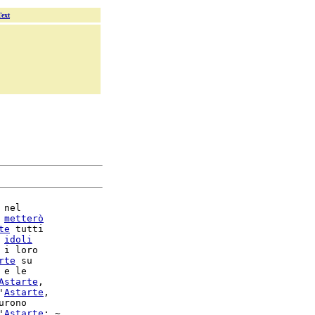
Text
nel

 
metterò
te
 tutti

 
idoli
 i loro

rte
 su

 e le

Astarte
,

'
Astarte
urono

'
Astarte
; ~
