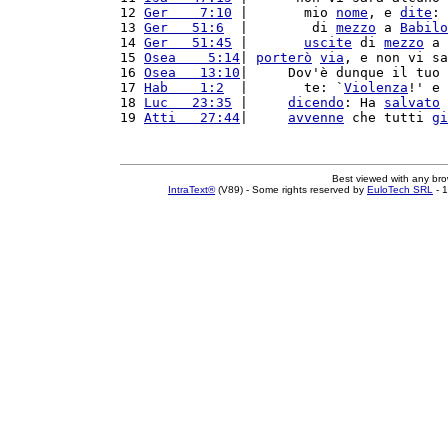
12 
Ger    7:10
 |       mio 
nome
, e 
dite
: 
13 
Ger   51:6
  |        di 
mezzo
 a 
Babilo
14 
Ger   51:45
 |       
uscite
 di 
mezzo
 a 
15 
Osea    5:14
| 
porterò
via
, e non vi sa
16 
Osea   13:10
|     Dov'è dunque il tuo 
17 
Hab    1:2
  |       te: `
Violenza
!' e 
18 
Luc   23:35
 |     
dicendo
: Ha 
salvato
 
19 
Atti   27:44
|     
avvenne
 che tutti 
gi
Best viewed with any br
IntraText®
(V89) - Some rights reserved by
EuloTech SRL
- 1