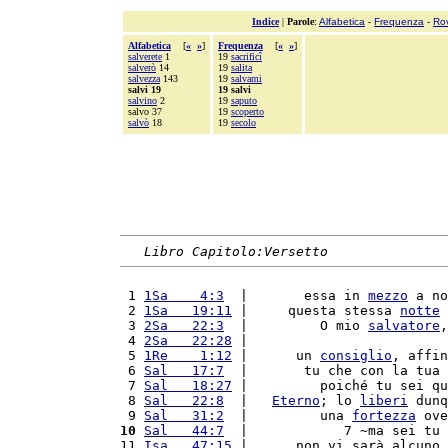
Indice
|
Parole
:
Alfabetica
-
Frequenza
-
Ro
Alfabetica
[
«
»
]
Frequenza
[
«
»
]
salverete
1
19
sacrificî
salverò
14
19
salita
salvezza
143
19
salvami
salvi 19
19 salvi
salvino
2
19
saputo
salvo 37
19
scoperto
salvò
18
19
secolo
Libro Capitolo:Versetto
 1 
1Sa    4:3
  |       essa in 
mezzo
 a no
 2 
1Sa   19:11
 |     questa stessa 
notte
 
 3 
2Sa   22:3
  |         O mio 
salvatore
,
 4 
2Sa   22:28
 |                         
 5 
1Re    1:12
 |      un 
consiglio
, affin
 6 
Sal   17:7
  |       tu che con la tua 
 7 
Sal   18:27
 |         poiché tu sei qu
 8 
Sal   22:8
  |   
Eterno
; lo 
liberi
 dunq
 9 
Sal   31:2
  |         una 
fortezza
 ove
10
Sal   44:7
  |            7 ~ma sei tu 
11 
Isa   47:15
 |      non vi sarà alcuno 