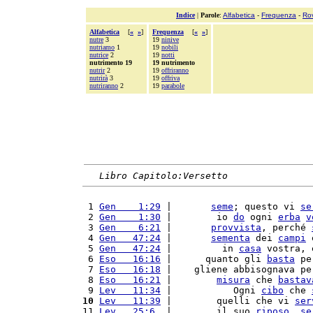
Indice
|
Parole
:
Alfabetica
-
Frequenza
-
Ro
Alfabetica
[
«
»
]
Frequenza
[
«
»
]
nutre
3
19
ninive
nutriamo
1
19
nobili
nutrice
2
19
notti
nutrimento 19
19 nutrimento
nutrir
2
19
offriranno
nutrirà
3
19
offriva
nutriranno
2
19
parabole
Libro Capitolo:Versetto
 1 
Gen    1:29
 |       
seme
; questo vi 
se
 2 
Gen    1:30
 |        io 
do
 ogni 
erba
v
 3 
Gen    6:21
 |       
provvista
, perché 
 4 
Gen   47:24
 |       
sementa
 dei 
campi
 
 5 
Gen   47:24
 |         in 
casa
 vostra, 
 6 
Eso   16:16
 |      quanto gli 
basta
 pe
 7 
Eso   16:18
 |    gliene abbisognava pe
 8 
Eso   16:21
 |        
misura
 che 
bastav
 9 
Lev   11:34
 |           Ogni 
cibo
 che 
10
Lev   11:39
 |        quelli che vi 
ser
11 
Lev   25:6
  |        il suo 
riposo
, 
se