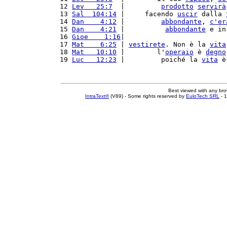
12 
Lev   25:7
  |         
prodotto
servirà
13 
Sal  104:14
 |     facendo 
uscir
 dalla 
14 
Dan    4:12
 |         
abbondante
, 
c'
er
15 
Dan    4:21
 |          
abbondante
 e in
16 
Gioe    1:16
|                         
17 
Mat    6:25
 | 
vestirete
. Non è la 
vita
18 
Mat   10:10
 |        l'
operaio
 è 
degno
19 
Luc   12:23
 |         poiché la 
vita
 è
Best viewed with any br
IntraText®
(V89) - Some rights reserved by
EuloTech SRL
- 1