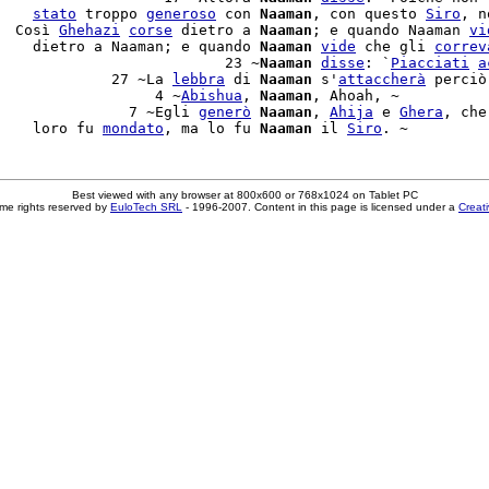
    
stato
 troppo 
generoso
 con 
Naaman
, con questo 
Siro
, n
  Così 
Ghehazi
corse
 dietro a 
Naaman
; e quando Naaman 
vi
    dietro a Naaman; e quando 
Naaman
vide
 che gli 
correv
                          23 ~
Naaman
disse
: `
Piacciati
a
             27 ~La 
lebbra
 di 
Naaman
 s'
attaccherà
 perciò
                  4 ~
Abishua
, 
Naaman
, Ahoah, ~

               7 ~Egli 
generò
Naaman
, 
Ahija
 e 
Ghera
, che
    loro fu 
mondato
, ma lo fu 
Naaman
 il 
Siro
Best viewed with any browser at 800x600 or 768x1024 on Tablet PC
me rights reserved by
EuloTech SRL
- 1996-2007. Content in this page is licensed under a
Creat