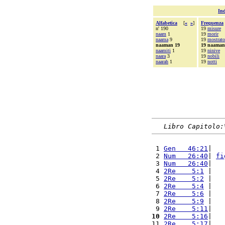
Ind
Alfabetica
[
«
»
]
Frequenza
n' 190
19
misure
naam
1
19
morir
naama
9
19
mostrato
naaman 19
19 naaman
naamiti
1
19
ninive
naara
3
19
nobili
naarah
1
19
notti
Libro Capitolo:
 1 
Gen   46:21
|   
 2 
Num   26:40
| 
fi
 3 
Num   26:40
|   
 4 
2Re    5:1
 |   
 5 
2Re    5:2
 |   
 6 
2Re    5:4
 |   
 7 
2Re    5:6
 |   
 8 
2Re    5:9
 |   
 9 
2Re    5:11
|   
10
2Re    5:16
|   
11 
2Re    5:17
|   