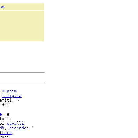
Text
 
Huppim
 
famiglia
amiti. ~

 del

e
, e

tu lo

oi 
cavalli
dò
, 
dicendo
ttare
,

uoi,
