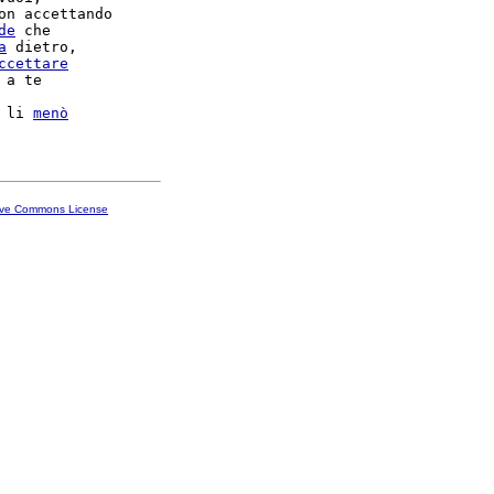
on accettando

de
 che

a
 dietro,

ccettare
 a te

 li 
menò
ive Commons License