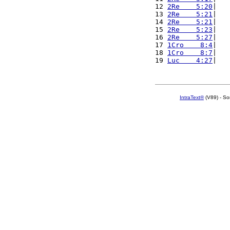
12 
2Re    5:20
|   
13 
2Re    5:21
|   
14 
2Re    5:21
|   
15 
2Re    5:23
|   
16 
2Re    5:27
|   
17 
1Cro    8:4
|   
18 
1Cro    8:7
|   
19 
Luc    4:27
|   
IntraText®
(V89) - So