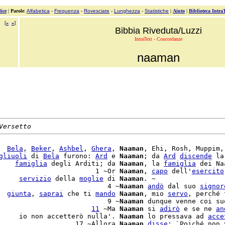
ice
|
Parole
:
Alfabetica
-
Frequenza
-
Rovesciate
-
Lunghezza
-
Statistiche
|
Aiuto
|
Biblioteca Intra
[
«
»
]
Bibbia Riveduta/Luzzi
IntraText - Concordanze
naaman
Versetto
  
Bela
, 
Beker
, 
Ashbel
, 
Ghera
, 
Naaman
, Ehi, Rosh, Muppim,
gliuoli
 di 
Bela
 furono: 
Ard
 e 
Naaman
; da 
Ard
discende
 la
    
famiglia
 degli Arditi; da 
Naaman
, la 
famiglia
 dei Na
                        1 ~Or 
Naaman
, 
capo
 dell'
esercito
     
servizio
 della 
moglie
 di 
Naaman
. ~

                           4 ~
Naaman
andò
 dal suo 
signor
  
giunta
, 
saprai
 che ti 
mando
Naaman
, mio 
servo
, perché 
                           9 ~
Naaman
 dunque venne coi su
                       
11
 ~Ma 
Naaman
 si 
adirò
 e se ne 
an
     io non accetterò nulla'. 
Naaman
 lo pressava ad 
acce
                   17 ~Allora 
Naaman
disse
: `Poiché non v