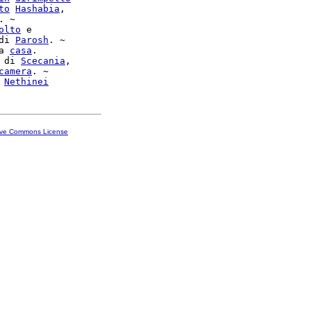
to
Hashabia
,

. ~

olto
 e

di 
Parosh
. ~

a 
casa
.

 di 
Scecania
,

camera
. ~

 
Nethinei
ive Commons License