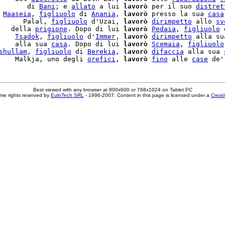
       di 
Bani
; e 
allato
 a lui 
lavorò
 per il suo 
distret
 
Maaseia
, 
figliuolo
 di 
Anania
, 
lavorò
 presso la sua 
casa
      Palal, 
figliuolo
 d'Uzai, 
lavorò
dirimpetto
 allo 
sv
   della 
prigione
. Dopo di lui 
lavorò
Pedaia
, 
figliuolo
 
    
Tsadok
, 
figliuolo
 d'
Immer
, 
lavorò
dirimpetto
 alla su
    alla sua 
casa
. Dopo di lui 
lavorò
Scemaia
, 
figliuolo
shullam
, 
figliuolo
 di 
Berekia
, 
lavorò
difaccia
 alla sua 
    Malkja, uno degli 
orefici
, 
lavorò
fino
 alle 
case
 de'
Best viewed with any browser at 800x600 or 768x1024 on Tablet PC
me rights reserved by
EuloTech SRL
- 1996-2007. Content in this page is licensed under a
Creat