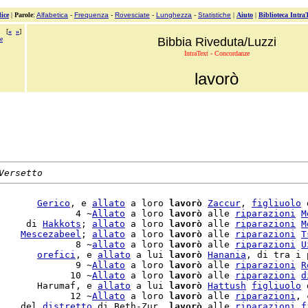
ice
|
Parole
:
Alfabetica
-
Frequenza
-
Rovesciate
-
Lunghezza
-
Statistiche
|
Aiuto
|
Biblioteca Intra
[
«
»
]
ne
Bibbia Riveduta/Luzzi
IntraText - Concordanze
lavorò
Versetto
       
Gerico
, e 
allato
 a loro 
lavorò
Zaccur
, 
figliuolo
 
              4 ~
Allato
 a loro 
lavorò
 alle 
riparazioni
M
     di 
Hakkots
; 
allato
 a loro 
lavorò
 alle 
riparazioni
M
    
Mescezabeel
; 
allato
 a loro 
lavorò
 alle 
riparazioni
T
              8 ~
allato
 a loro 
lavorò
 alle 
riparazioni
U
       
orefici
, e 
allato
 a lui 
lavorò
Hanania
, di tra i 
              9 ~
Allato
 a loro 
lavorò
 alle 
riparazioni
R
             10 ~
Allato
 a loro 
lavorò
 alle 
riparazioni
d
       Harumaf, e 
allato
 a lui 
lavorò
Hattush
figliuolo
 
             12 ~
Allato
 a loro 
lavorò
 alle 
riparazioni
, 
    del 
distretto
 di Beth-Zur, 
lavorò
 alle 
riparazioni
f