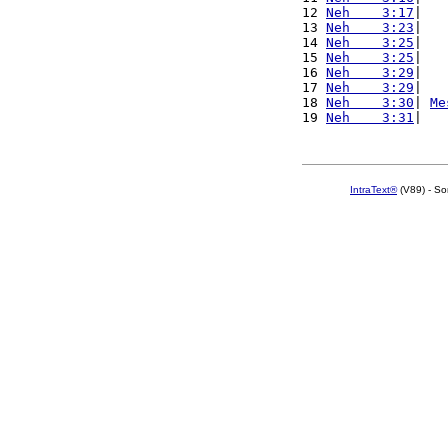
12 
Neh    3:17
|   
13 
Neh    3:23
|   
14 
Neh    3:25
|   
15 
Neh    3:25
|   
16 
Neh    3:29
|   
17 
Neh    3:29
|   
18 
Neh    3:30
| 
Me
19 
Neh    3:31
|   
IntraText®
(V89) - So