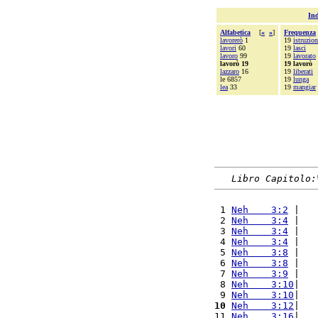
Ind
Alfabetica
[
«
»
]
Frequenza
lavorerò
1
19
istruzio
lavori
60
19
lasci
lavoro
99
19
lavorato
lavorò 19
19 lavorò
lazzaro
16
19
liberati
le 6857
19
lunga
lea
33
19
mangiar
Libro Capitolo:
 1 
Neh    3:2
 |   
 2 
Neh    3:4
 |   
 3 
Neh    3:4
 |   
 4 
Neh    3:4
 |   
 5 
Neh    3:8
 |   
 6 
Neh    3:8
 |   
 7 
Neh    3:9
 |   
 8 
Neh    3:10
|   
 9 
Neh    3:10
|   
10
Neh    3:12
|   
11 
Neh    3:16
|   