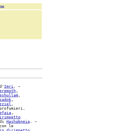
Text
d'
Imri
. ~

eremoth
,

eshullam
,

sadok
,

zziel
,

profumieri.

efaia
,

irimpetto
di 
Hashabneia
con le

in
dirimpetto