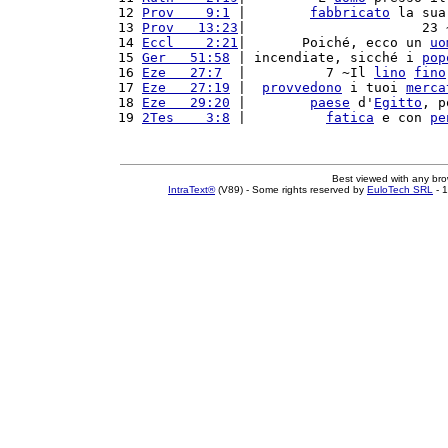
12 
Prov    9:1
 |        
fabbricato
 la sua
13 
Prov   13:23
|                      23 
14 
Eccl    2:21
|       Poiché, ecco un 
uo
15 
Ger   51:58
 | incendiate, sicché i 
pop
16 
Eze   27:7
  |          7 ~Il 
lino
fino
17 
Eze   27:19
 |  
provvedono
 i tuoi 
merca
18 
Eze   29:20
 |        
paese
 d'
Egitto
, p
19 
2Tes    3:8
 |          
fatica
 e con 
pe
Best viewed with any br
IntraText®
(V89) - Some rights reserved by
EuloTech SRL
- 1