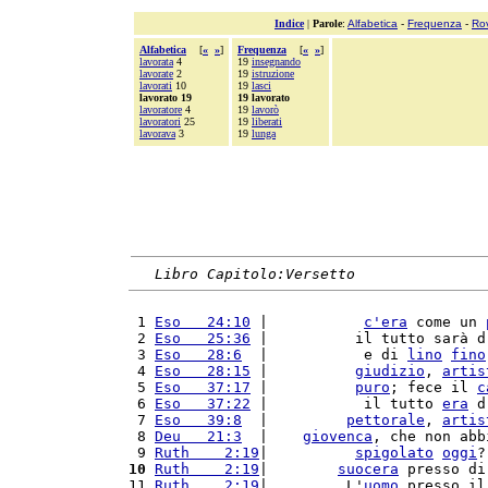
Indice
|
Parole
:
Alfabetica
-
Frequenza
-
Ro
Alfabetica
[
«
»
]
Frequenza
[
«
»
]
lavorata
4
19
insegnando
lavorate
2
19
istruzione
lavorati
10
19
lasci
lavorato 19
19 lavorato
lavoratore
4
19
lavorò
lavoratori
25
19
liberati
lavorava
3
19
lunga
Libro Capitolo:Versetto
 1 
Eso   24:10
 |           
c'
era
 come un 
 2 
Eso   25:36
 |          il tutto sarà d
 3 
Eso   28:6
  |           e di 
lino
fino
 4 
Eso   28:15
 |          
giudizio
, 
artis
 5 
Eso   37:17
 |          
puro
; fece il 
c
 6 
Eso   37:22
 |           il tutto 
era
 d
 7 
Eso   39:8
  |         
pettorale
, 
artis
 8 
Deu   21:3
  |    
giovenca
, che non abb
 9 
Ruth    2:19
|          
spigolato
oggi
?
10
Ruth    2:19
|        
suocera
 presso di
11 
Ruth    2:19
|         L'
uomo
 presso il