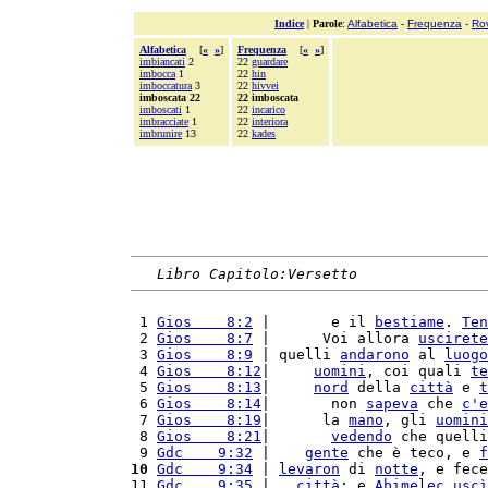
Indice
|
Parole
:
Alfabetica
-
Frequenza
-
Ro
Alfabetica
[
«
»
]
Frequenza
[
«
»
]
imbiancati
2
22
guardare
imbocca
1
22
hin
imboccatura
3
22
hivvei
imboscata 22
22 imboscata
imboscati
1
22
incarico
imbracciate
1
22
interiora
imbrunire
13
22
kades
Libro Capitolo:Versetto
 1 
Gios    8:2
 |       e il 
bestiame
. 
Ten
 2 
Gios    8:7
 |      Voi allora 
uscirete
 3 
Gios    8:9
 | quelli 
andarono
 al 
luogo
 4 
Gios    8:12
|     
uomini
, coi quali 
te
 5 
Gios    8:13
|     
nord
 della 
città
 e 
t
 6 
Gios    8:14
|       non 
sapeva
 che 
c'
e
 7 
Gios    8:19
|      la 
mano
, gli 
uomini
 8 
Gios    8:21
|       
vedendo
 che quelli
 9 
Gdc    9:32
 |    
gente
 che è teco, e 
f
10
Gdc    9:34
 | 
levaron
 di 
notte
, e fece
11 
Gdc    9:35
 |   
città
; e 
Abimelec
uscì