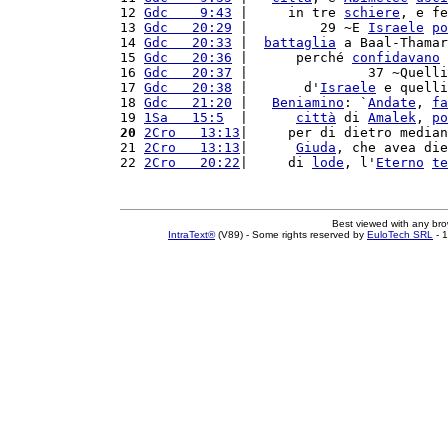
12 
Gdc    9:43
 |     in tre 
schiere
, e fe
13 
Gdc   20:29
 |         29 ~E 
Israele
po
14 
Gdc   20:33
 |  
battaglia
 a Baal-Thamar
15 
Gdc   20:36
 |      perché 
confidavano
 
16 
Gdc   20:37
 |               37 ~Quelli
17 
Gdc   20:38
 |       d'
Israele
 e quelli
18 
Gdc   21:20
 |   
Beniamino
: `
Andate
, 
fa
19 
1Sa   15:5
  |      
città
 di 
Amalek
, 
po
20
2Cro   13:13
|     per di dietro median
21 
2Cro   13:13
|      
Giuda
, che avea die
22 
2Cro   20:22
|     di 
lode
, l'
Eterno
te
Best viewed with any br
IntraText®
(V89) - Some rights reserved by
EuloTech SRL
- 1