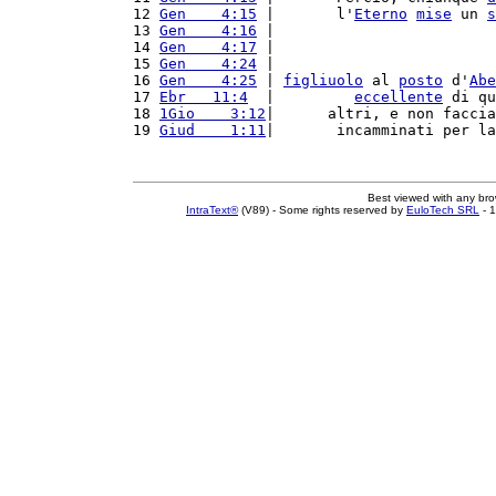
12 
Gen    4:15
 |       l'
Eterno
mise
 un 
s
13 
Gen    4:16
 |                         
14 
Gen    4:17
 |                         
15 
Gen    4:24
 |                         
16 
Gen    4:25
 | 
figliuolo
 al 
posto
 d'
Abe
17 
Ebr   11:4
  |         
eccellente
 di qu
18 
1Gio    3:12
|      altri, e non faccia
19 
Giud    1:11
|       incamminati per la
Best viewed with any br
IntraText®
(V89) - Some rights reserved by
EuloTech SRL
- 1