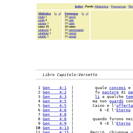
Indice
|
Parole
:
Alfabetica
-
Frequenza
-
Ro
Alfabetica
[
«
»
]
Frequenza
[
«
»
]
caiafa
1
19
cacciò
caiàfa
8
19
cada
cainam
2
19
cader
caino 19
19 caino
calabroni
3
19
camminando
calafatare
1
19
carmel
calafati
1
19
carnali
Libro Capitolo:Versetto
 1 
Gen    4:1
  |         quale 
concepì
 e 
 2 
Gen    4:2
  |         fu 
pastore
 di 
pe
 3 
Gen    4:3
  |         
lì
 a qualche 
tem
 4 
Gen    4:5
  |        ma non 
guardò
 con
 5 
Gen    4:5
  |        Caino e l'
offerta
 6 
Gen    4:6
  |           6 ~E l'
Eterno
 7 
Gen    4:8
  |                         
 8 
Gen    4:8
  |        quando furono nei
 9 
Gen    4:9
  |           9 ~E l'
Eterno
10
Gen    4:13
 |                         
11 
Gen    4:15
 |       Perciò, chiunque 
u