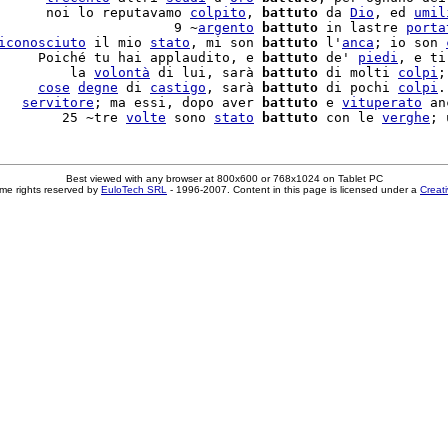
      noi lo reputavamo 
colpito
, 
battuto
 da 
Dio
, ed 
umil
                      9 ~
argento
battuto
 in lastre 
porta
iconosciuto
 il mio 
stato
, mi son 
battuto
 l'
anca
; io son 
     Poiché tu hai applaudito, e 
battuto
 de' 
piedi
, e ti
         la 
volontà
 di lui, sarà 
battuto
 di molti 
colpi
;
     
cose
degne
 di 
castigo
, sarà 
battuto
 di pochi 
colpi
.
   
servitore
; ma essi, dopo aver 
battuto
 e 
vituperato
 an
        25 ~tre 
volte
 sono 
stato
battuto
 con le 
verghe
; 
Best viewed with any browser at 800x600 or 768x1024 on Tablet PC
me rights reserved by
EuloTech SRL
- 1996-2007. Content in this page is licensed under a
Creat