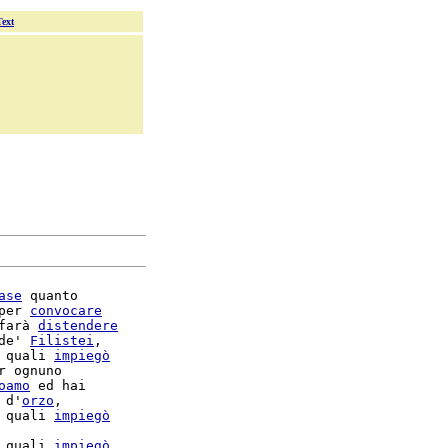
Text
ase
 quanto

per 
convocare
farà 
distendere
de' 
Filistei
,

 quali 
impiegò
r ognuno

oamo
 ed hai

 d'
orzo
,

 quali 
impiegò
 quali 
impiegò