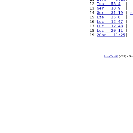
12 
Isa   53:4
  |  
13 
Ger   10:9
  |  
14 
Ger   31:19
 | 
r
15 
Eze   25:6
  |  
16 
Luc   12:47
 |  
17 
Luc   12:48
 |  
18 
Luc   20:11
 |  
19 
2Cor   11:25
|  
IntraText®
(V89) - So