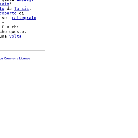
iato
! ~

to
 da 
Tarsis
,

coperto
 di

 sei 
rallegrato
 ~

 E a chi

che questo,

una 
volta
ive Commons License