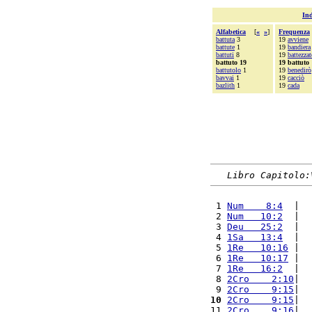
Ind
Alfabetica
[
«
»
]
Frequenza
battuta
3
19
avviene
battute
1
19
bandiera
battuti
8
19
battezza
battuto 19
19 battuto
battutolo
1
19
benedirò
bavvai
1
19
cacciò
bazlith
1
19
cada
Libro Capitolo:
 1 
Num    8:4
  |  
 2 
Num   10:2
  |  
 3 
Deu   25:2
  |  
 4 
1Sa   13:4
  |  
 5 
1Re   10:16
 |  
 6 
1Re   10:17
 |  
 7 
1Re   16:2
  |  
 8 
2Cro    2:10
|  
 9 
2Cro    9:15
|  
10
2Cro    9:15
|  
11 
2Cro    9:16
|  