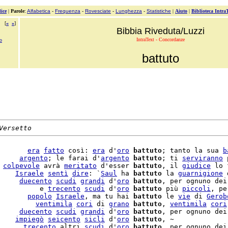
ice
|
Parole
:
Alfabetica
-
Frequenza
-
Rovesciate
-
Lunghezza
-
Statistiche
|
Aiuto
|
Biblioteca Intra
[
«
»
]
Bibbia Riveduta/Luzzi
IntraText - Concordanze
to
battuto
Versetto
       
era
fatto
 così: 
era
 d'
oro
battuto
; tanto la sua 
b
     
argento
; le farai d'
argento
battuto
; ti 
serviranno
 
 
colpevole
 avrà 
meritato
 d'esser 
battuto
, il 
giudice
 lo 
    
Israele
sentì
dire
: `
Saul
 ha 
battuto
 la 
guarnigione
 
     
duecento
scudi
grandi
 d'
oro
battuto
, per ognuno dei
          e 
trecento
scudi
 d'
oro
battuto
 più 
piccoli
, pe
       
popolo
Israele
, ma tu hai 
battuto
 le 
vie
 di 
Gerob
         
ventimila
cori
 di 
grano
battuto
, 
ventimila
cori
     
duecento
scudi
grandi
 d'
oro
battuto
, per ognuno dei
    
impiegò
seicento
sicli
 d'
oro
battuto
, ~

      
trecento
 altri 
scudi
 d'
oro
battuto
, per ognuno dei