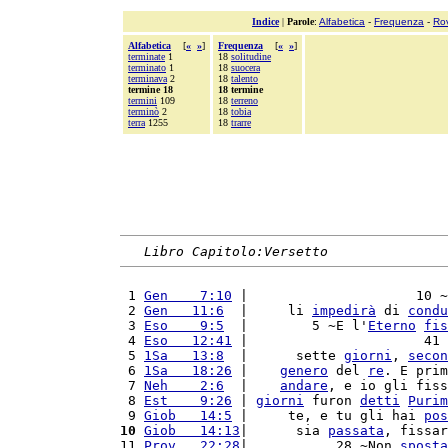
Indice
|
Parole
:
Alfabetica
-
Frequenza
-
Ro
Alfabetica
[
«
»
]
Frequenza
[
«
»
]
terminate
1
18
solitudine
terminato
1
18
suocera
terminava
2
18
talento
termine 18
18 termine
termini
109
18
terreno
terminò
2
18
tobia
terra
1255
18
trarre
Libro Capitolo:Versetto
 1 
Gen    7:10
 |                     10 ~
 2 
Gen   11:6
  |     li 
impedirà
 di 
condu
 3 
Eso    9:5
  |        5 ~E l'
Eterno
fis
 4 
Eso   12:41
 |                      41 
 5 
1Sa   13:8
  |      sette 
giorni
, 
secon
 6 
1Sa   18:26
 |    
genero
 del 
re
. E prim
 7 
Neh    2:6
  |    
andare
, e io gli fiss
 8 
Est    9:26
 | 
giorni
 furon 
detti
Purim
 9 
Giob   14:5
 |     te, e tu gli hai 
pos
10
Giob   14:13
|      sia 
passata
, fissar
11 
Prov   22:28
|           28 ~Non 
sposta