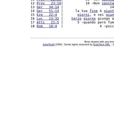
12 
Prov   23:10
|           10 ~Non 
sposta
13 
Ger   34:14
 |                       14
14 
Ger   51:13
 |      la tua 
fine
 è 
giunt
15 
Eze   22:4
  |       
giorni
, e sei 
giun
16 
Luc   13:32
 |    
terzo
giorno
 giungo a
17 
Atti   21:5
 |       5 ~quando però fum
18 
Rom   10:4
  |                  4 ~poic
Best viewed with any br
IntraText®
(V89) - Some rights reserved by
EuloTech SRL
- 1