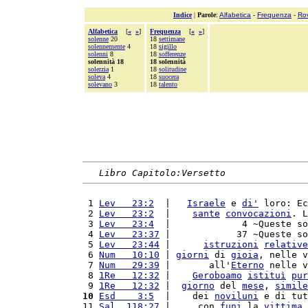
Indice
|
Parole
:
Alfabetica
-
Frequenza
-
Ro
Alfabetica
[
«
»
]
Frequenza
[
«
»
]
solenne
20
18
settimane
solennemente
4
18
sigillo
solenni
8
18
sofferenze
solennità 18
18 solennità
solerzia
1
18
solitudine
soleva
4
18
suocera
solevano
3
18
talento
Libro Capitolo:Versetto
 1 
Lev   23:2
  |   
Israele
 e 
di'
 loro: Ec
 2 
Lev   23:2
  |    
sante
convocazioni
. L
 3 
Lev   23:4
  |             4 ~Queste so
 4 
Lev   23:37
 |            37 ~Queste so
 5 
Lev   23:44
 |      
istruzioni
relative
 6 
Num   10:10
 | 
giorni
 di 
gioia
, nelle v
 7 
Num   29:39
 |       all'
Eterno
 nelle v
 8 
1Re   12:32
 |    
Geroboamo
istituì
pur
 9 
1Re   12:32
 |  
giorno
 del 
mese
, 
simile
10
Esd    3:5
  |    dei 
noviluni
 e di tut
11 
Sal  118:27
 |     con 
funi
 la 
vittima
 