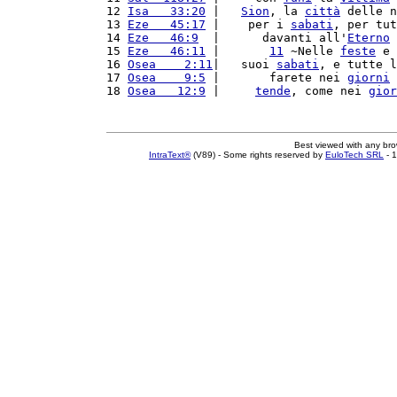
12 
Isa   33:20
 |   
Sion
, la 
città
 delle n
13 
Eze   45:17
 |    per i 
sabati
, per tut
14 
Eze   46:9
  |      davanti all'
Eterno
 
15 
Eze   46:11
 |       
11
 ~Nelle 
feste
 e 
16 
Osea    2:11
|   suoi 
sabati
, e tutte l
17 
Osea    9:5
 |       farete nei 
giorni
 
18 
Osea   12:9
 |     
tende
, come nei 
gior
Best viewed with any br
IntraText®
(V89) - Some rights reserved by
EuloTech SRL
- 1