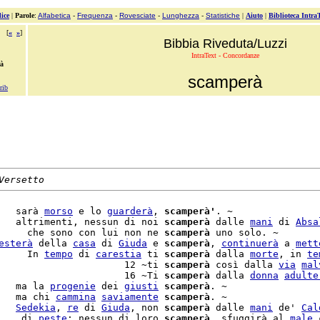
ice
|
Parole
:
Alfabetica
-
Frequenza
-
Rovesciate
-
Lunghezza
-
Statistiche
|
Aiuto
|
Biblioteca Intra
[
«
»
]
Bibbia Riveduta/Luzzi
IntraText - Concordanze
rà
scamperà
rib
Versetto
   sarà 
morso
 e lo 
guarderà
, 
scamperà'
. ~

   altrimenti, nessun di noi 
scamperà
 dalle 
mani
 di 
Absa
     che sono con lui non ne 
scamperà
 uno solo. ~

esterà
 della 
casa
 di 
Giuda
 e 
scamperà
, 
continuerà
 a 
mett
     In 
tempo
 di 
carestia
 ti 
scamperà
 dalla 
morte
, in 
te
                      12 ~ti 
scamperà
 così dalla 
via
mal
                      16 ~Ti 
scamperà
 dalla 
donna
adulte
   ma la 
progenie
 dei 
giusti
scamperà
. ~

   ma chi 
cammina
saviamente
scamperà
   
Sedekia
, 
re
 di 
Giuda
, non 
scamperà
 dalle 
mani
 de' 
Cal
    di 
peste
; nessun di loro 
scamperà
, sfuggirà al 
male
 