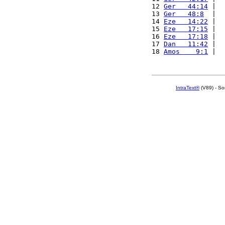
12 
Ger   44:14
 |  
13 
Ger   48:8
  |  
14 
Eze   14:22
 |  
15 
Eze   17:15
 |  
16 
Eze   17:18
 |  
17 
Dan   11:42
 |  
18 
Amos    9:1
 |  
IntraText®
(V89) - So