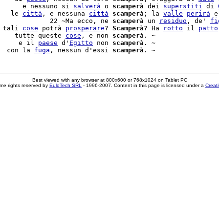
      e nessuno si 
salverà
 o 
scamperà
 dei 
superstiti
 di 
   le 
città
, e nessuna 
città
scamperà
; la 
valle
perirà
 e
             22 ~Ma ecco, ne 
scamperà
 un 
residuo
, de' 
fi
 tali 
cose
 potrà 
prosperare
? 
Scamperà
? Ha 
rotto
 il 
patto
    tutte queste 
cose
, e non 
scamperà
. ~

     e il 
paese
 d'
Egitto
 non 
scamperà
. ~

  con la 
fuga
, nessun d'essi 
scamperà
Best viewed with any browser at 800x600 or 768x1024 on Tablet PC
me rights reserved by
EuloTech SRL
- 1996-2007. Content in this page is licensed under a
Creat