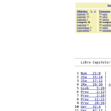
Ind
Alfabetica
[
«
»
]
Frequenza
scampati
22
18
sacro
scampato
15
18
salvò
scampava
1
18
sapeva
scamperà 18
18 scampe
scamperai
4
18
sconfitto
scamperanno
3
18
sedici
scamperebbe
3
18
sennache
Libro Capitolo:
 1 
Num   21:8
  |  
 2 
2Sa   15:14
 |  
 3 
2Sa   17:12
 |  
 4 
2Re   19:30
 | 
r
 5 
Giob    5:20
|  
 6 
Prov    2:12
|  
 7 
Prov    2:16
|  
 8 
Prov   11:21
|  
 9 
Prov   28:26
|  
10
Ger   32:4
  |  
11 
Ger   42:17
 |  