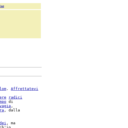
Text
lom
. 
Affrettatevi
ere
radici
mpo
 di

vagia
,

ra
, dalla

dei
, ma

ch'io
