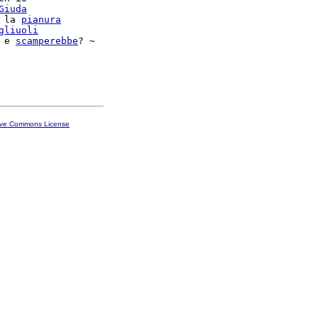
Giuda
 la 
pianura
gliuoli
 e 
scamperebbe
? ~

ive Commons License