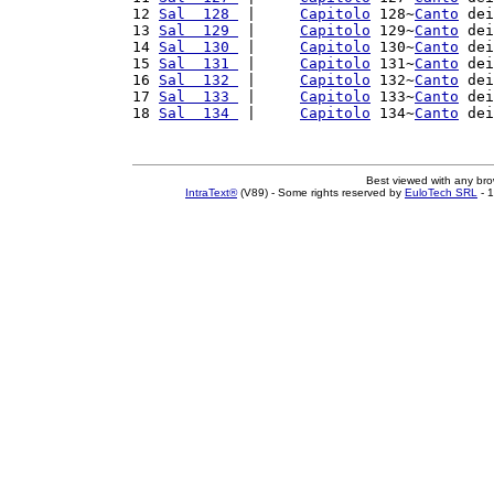
12 
Sal  128 
 |     
Capitolo
 128~
Canto
 dei
13 
Sal  129 
 |     
Capitolo
 129~
Canto
 dei
14 
Sal  130 
 |     
Capitolo
 130~
Canto
 dei
15 
Sal  131 
 |     
Capitolo
 131~
Canto
 dei
16 
Sal  132 
 |     
Capitolo
 132~
Canto
 dei
17 
Sal  133 
 |     
Capitolo
 133~
Canto
 dei
18 
Sal  134 
 |     
Capitolo
 134~
Canto
 dei
Best viewed with any br
IntraText®
(V89) - Some rights reserved by
EuloTech SRL
- 1