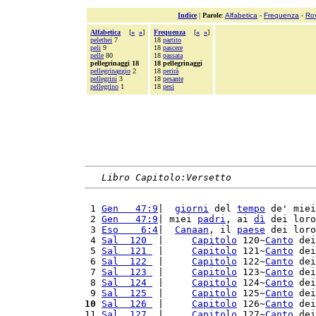
Indice
|
Parole
:
Alfabetica
-
Frequenza
-
Ro
Alfabetica
[
«
»
]
Frequenza
[
«
»
]
pelethei
7
18
partito
peli
9
18
pascere
pelle
80
18
passata
pellegrinaggi 18
18 pellegrinaggi
pellegrinaggio
2
18
perirà
pellegrini
3
18
pesante
pellegrino
1
18
pesi
Libro Capitolo:Versetto
 1 
Gen   47:9
|  
giorni
 del 
tempo
 de' miei
 2 
Gen   47:9
| miei 
padri
, ai 
dì
 dei loro
 3 
Eso    6:4
|  
Canaan
, il 
paese
 dei loro
 4 
Sal  120 
 |     
Capitolo
 120~
Canto
 dei
 5 
Sal  121 
 |     
Capitolo
 121~
Canto
 dei
 6 
Sal  122 
 |     
Capitolo
 122~
Canto
 dei
 7 
Sal  123 
 |     
Capitolo
 123~
Canto
 dei
 8 
Sal  124 
 |     
Capitolo
 124~
Canto
 dei
 9 
Sal  125 
 |     
Capitolo
 125~
Canto
 dei
10
Sal  126 
 |     
Capitolo
 126~
Canto
 dei
11 
Sal  127 
 |     
Capitolo
 127~
Canto
 dei