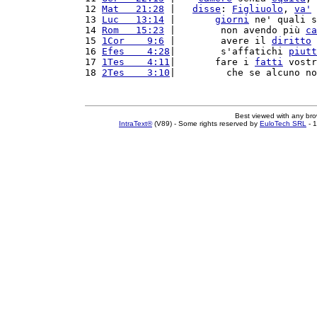
12 
Mat   21:28
 |   
disse
: 
Figliuolo
, 
va'
13 
Luc   13:14
 |       
giorni
 ne' quali s
14 
Rom   15:23
 |        non avendo più 
ca
15 
1Cor    9:6
 |        avere il 
diritto
 
16 
Efes    4:28
|        s'affatichi 
piutt
17 
1Tes    4:11
|       fare i 
fatti
 vostr
18 
2Tes    3:10
|         che se alcuno no
Best viewed with any br
IntraText®
(V89) - Some rights reserved by
EuloTech SRL
- 1