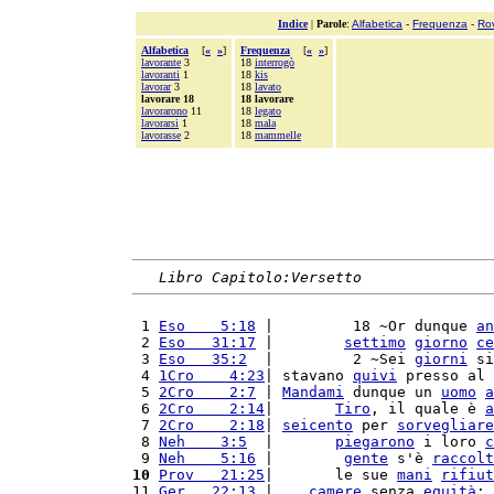
Indice
|
Parole
:
Alfabetica
-
Frequenza
-
Ro
Alfabetica
[
«
»
]
Frequenza
[
«
»
]
lavorante
3
18
interrogò
lavoranti
1
18
kis
lavorar
3
18
lavato
lavorare 18
18 lavorare
lavorarono
11
18
legato
lavorarsi
1
18
mala
lavorasse
2
18
mammelle
Libro Capitolo:Versetto
 1 
Eso    5:18
 |         18 ~Or dunque 
an
 2 
Eso   31:17
 |        
settimo
giorno
ce
 3 
Eso   35:2
  |         2 ~Sei 
giorni
 si
 4 
1Cro    4:23
| stavano 
quivi
 presso al 
 5 
2Cro    2:7
 | 
Mandami
 dunque un 
uomo
a
 6 
2Cro    2:14
|       
Tiro
, il quale è 
a
 7 
2Cro    2:18
| 
seicento
 per 
sorvegliare
 8 
Neh    3:5
  |       
piegarono
 i loro 
c
 9 
Neh    5:16
 |        
gente
 s'è 
raccolt
10
Prov   21:25
|       le sue 
mani
rifiut
11 
Ger   22:13
 |    
camere
 senza 
equità
; 