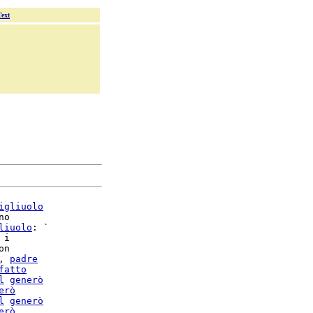
Text
igliuolo
o

liuolo
: `

i

n

, 
padre
fatto
l
generò
erò
l
generò
erò