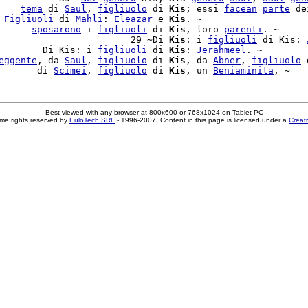
    
tema
 di 
Saul
, 
figliuolo
 di 
Kis
; essi 
facean
parte
 de
 
Figliuoli
 di 
Mahli
: 
Eleazar
 e 
Kis
. ~

      
sposarono
 i 
figliuoli
 di 
Kis
, loro 
parenti
. ~

                        29 ~Di 
Kis
: i 
figliuoli
 di Kis: 
        Di Kis: i 
figliuoli
 di 
Kis
: 
Jerahmeel
. ~

eggente
, da 
Saul
, 
figliuolo
 di 
Kis
, da 
Abner
, 
figliuolo
 
       di 
Scimei
, 
figliuolo
 di 
Kis
, un 
Beniaminita
Best viewed with any browser at 800x600 or 768x1024 on Tablet PC
me rights reserved by
EuloTech SRL
- 1996-2007. Content in this page is licensed under a
Creat