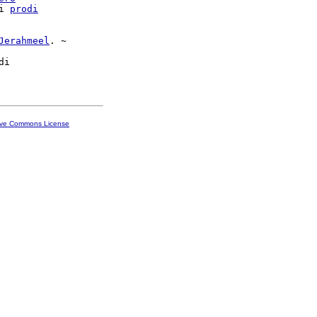
i 
prodi
Jerahmeel
. ~

di

ive Commons License