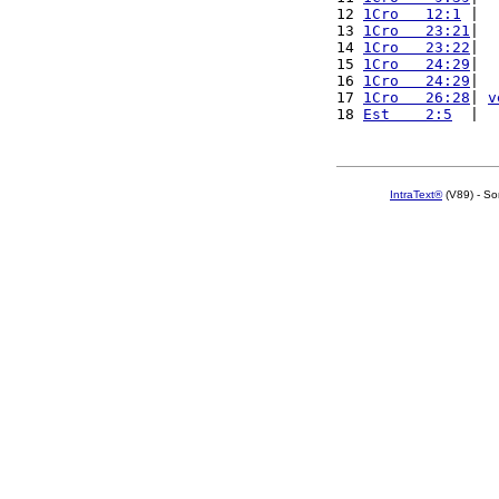
12 
1Cro   12:1
 |  
13 
1Cro   23:21
|  
14 
1Cro   23:22
|  
15 
1Cro   24:29
|  
16 
1Cro   24:29
|  
17 
1Cro   26:28
| 
v
18 
Est    2:5
  |  
IntraText®
(V89) - So