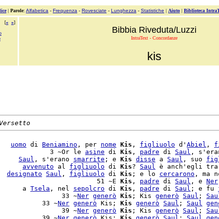
ice
|
Parole
:
Alfabetica
-
Frequenza
-
Rovesciate
-
Lunghezza
-
Statistiche
|
Aiuto
|
Biblioteca Intra
[
«
»
]
Bibbia Riveduta/Luzzi
o
IntraText - Concordanze
ò
kis
Versetto
   
uomo
 di 
Beniamino
, per 
nome
Kis
, 
figliuolo
 d'
Abiel
, 
f
             3 ~Or le 
asine
 di 
Kis
, 
padre
 di 
Saul
, s'eran
     
Saul
, s'erano 
smarrite
; e 
Kis
disse
 a 
Saul
, suo 
fig
      
avvenuto
 al 
figliuolo
 di 
Kis
? 
Saul
 è anch'egli tra 
  
designato
Saul
, 
figliuolo
 di 
Kis
; e lo 
cercarono
, ma no
                         51 ~E 
Kis
, 
padre
 di 
Saul
, e 
Ner
      a 
Tsela
, nel 
sepolcro
 di 
Kis
, 
padre
 di 
Saul
; e fu 
                33 ~
Ner
generò
Kis
; Kis 
generò
Saul
; 
Sau
           33 ~
Ner
generò
 Kis; 
Kis
generò
Saul
; 
Saul
gen
                39 ~
Ner
generò
Kis
; Kis 
generò
Saul
; 
Sau
           39 ~
Ner
generò
 Kis; 
Kis
generò
Saul
; 
Saul
gen