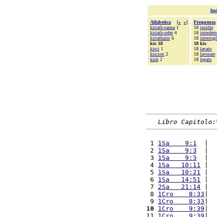
Ind
Alfabetica
[
«
»
]
Frequenza
kiriath-sanna
1
18
insidie
kiriath-sefer
4
18
interdett
kiriathaim
6
18
interrog
kis 18
18 kis
kisci
1
18
lavato
kiscion
2
18
lavorare
kish
2
18
legato
Libro Capitolo:
 1 
1Sa    9:1
  |  
 2 
1Sa    9:3
  |  
 3 
1Sa    9:3
  |  
 4 
1Sa   10:11
 |  
 5 
1Sa   10:21
 |  
 6 
1Sa   14:51
 |  
 7 
2Sa   21:14
 |  
 8 
1Cro    8:33
|  
 9 
1Cro    8:33
|  
10
1Cro    9:39
|  
11 
1Cro    9:39
|  