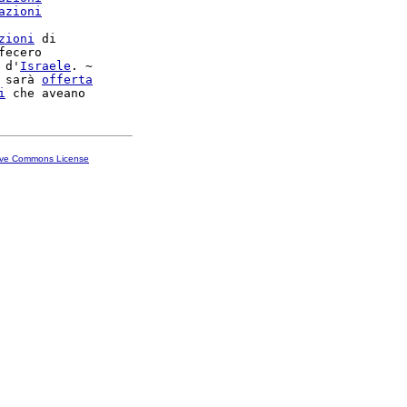
azioni
zioni
 di

fecero

 d'
Israele
. ~

 sarà 
offerta
i
ive Commons License