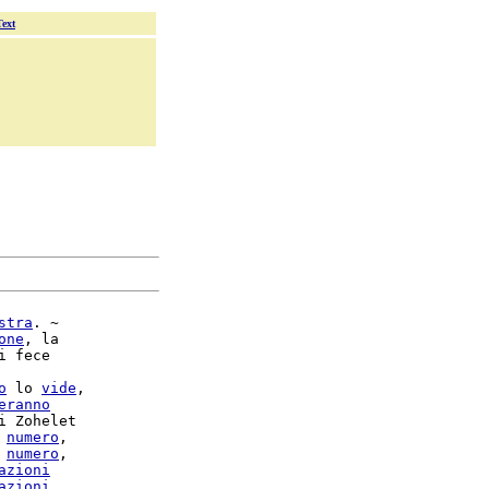
Text
stra
. ~

one
, la

i fece

o
 lo 
vide
,

eranno
i Zohelet

 
numero
,

 
numero
azioni
azioni