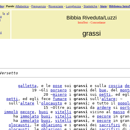
ice
|
Parole
:
Alfabetica
-
Frequenza
-
Rovesciate
-
Lunghezza
-
Statistiche
|
Aiuto
|
Biblioteca Intra
[
«
»
]
to
Bibbia Riveduta/Luzzi
o
IntraText - Concordanze
grassi
vi
Versetto
        
galletta
, e le 
pose
 sui 
grassi
 e sulla 
coscia
de
              19 ~Gli 
porsero
 i 
grassi
 del 
bue
, del 
mont
                   20 ~
misero
 i 
grassi
 sui 
petti
, ed egl
   
petti
, ed egli fece 
fumare
 i 
grassi
 sull'
altare
; ~

    sull'
altare
 l'
olocausto
 e i 
grassi
; e tutto il 
popol
                   15 ~Oltre ai 
grassi
 da 
ardere
 si 
port
  
immolò
pecore
, 
buoi
 e 
vitelli
grassi
 vicino al 
masso
 d
      ha 
immolato
buoi
, 
vitelli
grassi
, e 
pecore
 in gran
      ha 
immolato
buoi
, 
vitelli
grassi
, e 
pecore
 in gran
    
olocausti
, le 
oblazioni
 e i 
grassi
 dei 
sacrifizi
 di 
    
olocausti
, le 
oblazioni
 e i 
grassi
 dei 
sacrifizi
 di 