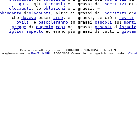
        
quivi
 gli 
olocausti
 e i 
grassi
 dei 
sacrifizi
 di 
    
olocausti
, le 
oblazioni
 e i 
grassi
. ~

bbondanza
 d'
olocausti
, oltre ai 
grassi
 de' 
sacrifizi
 d'
a
     che 
doveva
 esser 
arso
, e i 
grassi
; perciò i 
Leviti
 
       
ovili
, e 
pascoleranno
 in 
grassi
pascoli
 sui 
monti
     
gregge
 di 
dugento
capi
 nei 
grassi
pascoli
 d'
Israele
   
miglior
aspetto
 ed erano più 
grassi
 di tutti i 
giovan
Best viewed with any browser at 800x600 or 768x1024 on Tablet PC
me rights reserved by
EuloTech SRL
- 1996-2007. Content in this page is licensed under a
Creat