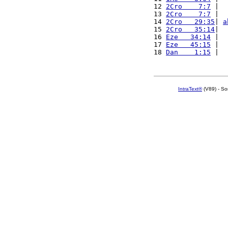
12 
2Cro    7:7
 |  
13 
2Cro    7:7
 |  
14 
2Cro   29:35
| 
a
15 
2Cro   35:14
|  
16 
Eze   34:14
 |  
17 
Eze   45:15
 |  
18 
Dan    1:15
 |  
IntraText®
(V89) - So