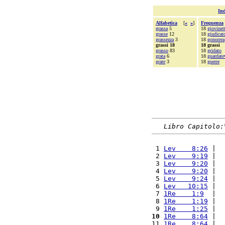
Ind
Alfabetica
[
«
»
]
Frequenza
grassa
5
18
giovinet
grasse
12
18
giudicat
grassezza
3
18
gonorrea
grassi 18
18 grassi
grasso
83
18
gridato
grata
6
18
guardate
grate
3
18
guerre
Libro Capitolo:
 1 
Lev    8:26
 |  
 2 
Lev    9:19
 |  
 3 
Lev    9:20
 |  
 4 
Lev    9:20
 |  
 5 
Lev    9:24
 |  
 6 
Lev   10:15
 |  
 7 
1Re    1:9
  |  
 8 
1Re    1:19
 |  
 9 
1Re    1:25
 |  
10
1Re    8:64
 |  
11 
1Re    8:64
 |  