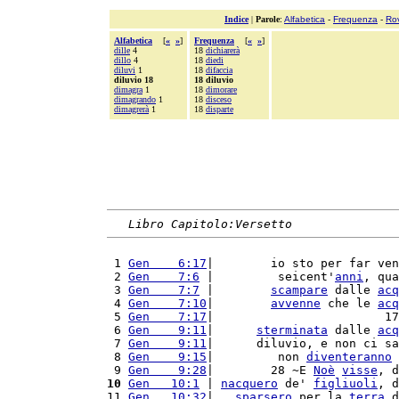
Indice
|
Parole
:
Alfabetica
-
Frequenza
-
Ro
Alfabetica
[
«
»
]
Frequenza
[
«
»
]
dille
4
18
dichiarerà
dillo
4
18
diedi
diluvi
1
18
difaccia
diluvio 18
18 diluvio
dimagra
1
18
dimorare
dimagrando
1
18
disceso
dimagrerà
1
18
disparte
Libro Capitolo:Versetto
 1 
Gen    6:17
|        io sto per far ven
 2 
Gen    7:6
 |         seicent'
anni
, qua
 3 
Gen    7:7
 |        
scampare
 dalle 
acq
 4 
Gen    7:10
|        
avvenne
 che le 
acq
 5 
Gen    7:17
|                        17
 6 
Gen    9:11
|      
sterminata
 dalle 
acq
 7 
Gen    9:11
|      diluvio, e non ci sa
 8 
Gen    9:15
|         non 
diventeranno
 
 9 
Gen    9:28
|        28 ~E 
Noè
visse
, d
10
Gen   10:1
 | 
nacquero
 de' 
figliuoli
, d
11 
Gen   10:32
|   
sparsero
 per la 
terra
 d