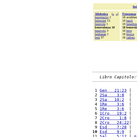
Ind
Alfabetica
[
«
»
]
Frequenza
beneplacito
2
18 avrebber
benessere
13
18
baciò
benevole
1
18
benedizi
benevolenza 18
18 benevol
benevolo
3
18
beve
benhanan
1
18
brocca
beni
97
18
cadono
Libro Capitolo:
 1 
Gen   21:23
 |  
 2 
2Sa    3:8
  |  
 3 
2Sa   10:2
  |  
 4 
1Re    3:6
  |  
 5 
1Re    3:6
  |  
 6 
1Cro   19:2
 |  
 7 
2Cro    1:8
 |  
 8 
2Cro   24:22
|  
 9 
Esd    7:28
 |  
10
Esd    9:9
  |  
11 
Sal    5:12
 | 
g