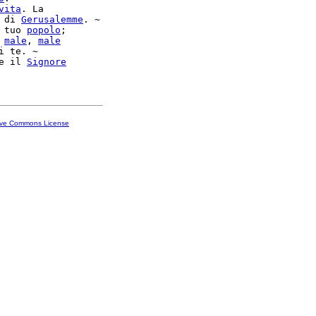
vita
. La

 di 
Gerusalemme
. ~

 tuo 
popolo
;

 
male
, 
male
i te. ~

e il 
Signore
ive Commons License