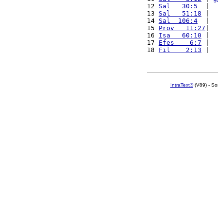
12 
Sal   30:5
  |  
13 
Sal   51:18
 |  
14 
Sal  106:4
  |  
15 
Prov   11:27
|  
16 
Isa   60:10
 |  
17 
Efes    6:7
 |  
18 
Fil    2:13
 |  
IntraText®
(V89) - So