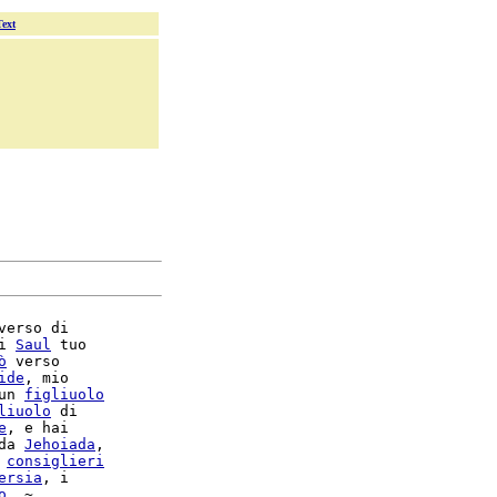
Text
verso di

i 
Saul
 tuo

ò
 verso

ide
, mio

un 
figliuolo
liuolo
 di

e
, e hai

da 
Jehoiada
,

 
consiglieri
ersia
, i

o
. ~
