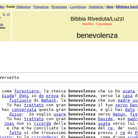
ice
|
Parole
:
Alfabetica
-
Frequenza
-
Rovesciate
-
Lunghezza
-
Statistiche
|
Aiuto
|
Biblioteca Intra
[
«
»
]
o
Bibbia Riveduta/Luzzi
IntraText - Concordanze
oni
enza
benevolenza
Versetto
 come 
forestiero
, la stessa 
benevolenza
 che io ho 
usata
 
 
Giuda
? 
Oggi
 io 
do
prova
 di 
benevolenza
, verso la 
casa
 d
    
figliuolo
 di 
Nahash
, la 
benevolenza
 che suo 
padre
us
   Tu hai 
trattato
 con gran 
benevolenza
 il tuo 
servo
Dav
 hai 
conservata
 questa gran 
benevolenza
, e gli hai 
dato
 
    
disse
: `Io voglio 
usare
benevolenza
 verso 
Hanun
, 
fig
   Tu hai 
trattato
 con gran 
benevolenza
Davide
, mio 
padr
  
Joas
 non si 
ricordò
 della 
benevolenza
usata
 verso lui 
   e che m'ha conciliato la 
benevolenza
 del 
re
, de' suoi
    
fatto
 sì che trovassimo 
benevolenza
 presso i 
re
 di 
P
iusto
; tu lo 
circonderai
 di 
benevolenza
, come d'uno 
scud