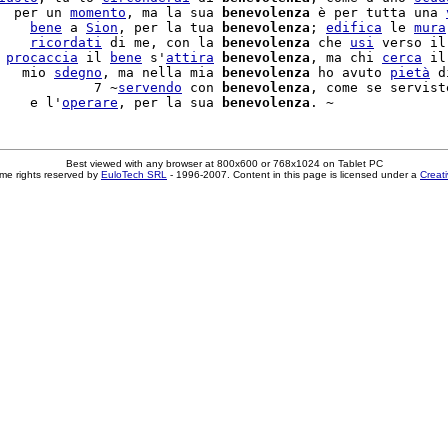
  per un 
momento
, ma la sua 
benevolenza
 è per tutta una 
    
bene
 a 
Sion
, per la tua 
benevolenza
; 
edifica
 le 
mura
    
ricordati
 di me, con la 
benevolenza
 che 
usi
 verso il
 
procaccia
 il 
bene
 s'
attira
benevolenza
, ma chi 
cerca
 il
   mio 
sdegno
, ma nella mia 
benevolenza
 ho avuto 
pietà
 d
            7 ~
servendo
 con 
benevolenza
, come se servist
    e l'
operare
, per la sua 
benevolenza
Best viewed with any browser at 800x600 or 768x1024 on Tablet PC
me rights reserved by
EuloTech SRL
- 1996-2007. Content in this page is licensed under a
Creat