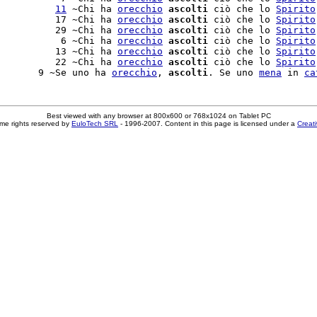
          
11
 ~Chi ha 
orecchio
ascolti
 ciò che lo 
Spirito
          17 ~Chi ha 
orecchio
ascolti
 ciò che lo 
Spirito
          29 ~Chi ha 
orecchio
ascolti
 ciò che lo 
Spirito
           6 ~Chi ha 
orecchio
ascolti
 ciò che lo 
Spirito
          13 ~Chi ha 
orecchio
ascolti
 ciò che lo 
Spirito
          22 ~Chi ha 
orecchio
ascolti
 ciò che lo 
Spirito
       9 ~Se uno ha 
orecchio
, 
ascolti
. Se uno 
mena
 in 
ca
Best viewed with any browser at 800x600 or 768x1024 on Tablet PC
me rights reserved by
EuloTech SRL
- 1996-2007. Content in this page is licensed under a
Creat