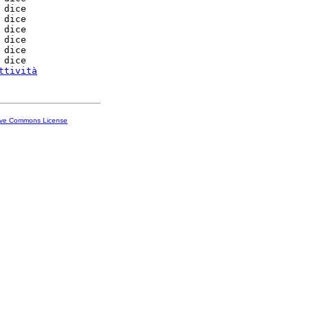
 dice

 dice

 dice

 dice

 dice

 dice

ttività
ive Commons License