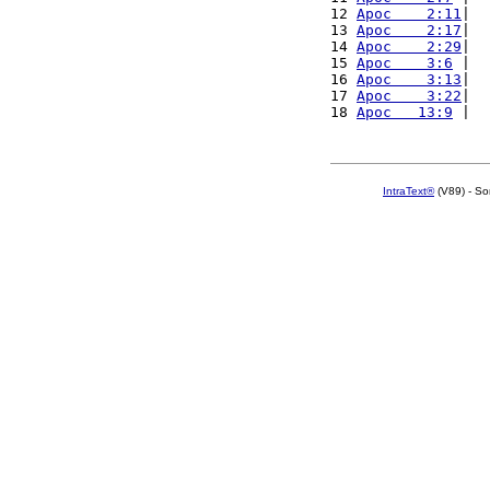
12 
Apoc    2:11
|  
13 
Apoc    2:17
|  
14 
Apoc    2:29
|  
15 
Apoc    3:6
 |  
16 
Apoc    3:13
|  
17 
Apoc    3:22
|  
18 
Apoc   13:9
 |  
IntraText®
(V89) - So