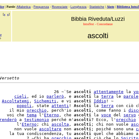
ice
|
Parole
:
Alfabetica
-
Frequenza
-
Rovesciate
-
Lunghezza
-
Statistiche
|
Aiuto
|
Biblioteca Intra
[
«
»
]
Bibbia Riveduta/Luzzi
IntraText - Concordanze
ascolti
ne
o
Versetto
                      26 ~`Se 
ascolti
attentamente
 la 
vo
      
cieli
, ed io 
parlerò
, e 
ascolti
 la 
terra
 le 
parole
 
Ascoltatemi
, 
Sichemiti
, e vi 
ascolti
Iddio
! ~

       
popoli
, state 
attenti
! 
Ascolti
 la 
terra
 con ciò c
    il mio 
orecchio
, perch'io 
ascolti
, come fanno i 
disc
   voi che 
tema
 l'
Eterno
, che 
ascolti
 la 
voce
 del 
servo
 
renderò
 a 
testimonio
 perché m'
ascolti
? Ecco, l'
orecchio
 
       l'
Eterno
; chi 
ascolta
, 
ascolti
; chi non vuole 
asc
      non vuole 
ascoltare
 non 
ascolti
; poiché sono una 
c
    la tua condiscendenza, tu 
ascolti
 quel che abbiamo a
           7 ~Chi ha 
orecchio
ascolti
 ciò che lo 
Spirito