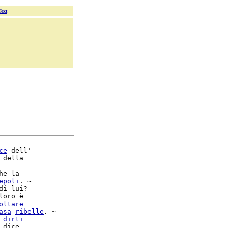
Text
ce
 dell'

 della

he la

epoli
. ~

di lui?

loro è

oltare
asa
ribelle
 
dirti
 dice
