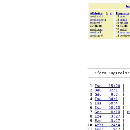
Ind
Alfabetica
[
«
»
]
Frequenza
ascolterei
1
18
amon
ascolteremo
2
18
angoli
ascolterò
4
18
arrivare
ascolti 18
18 ascolti
ascoltiamo
1
18
asdod
ascoltin
1
18
attenzio
ascoltino
6
18 avrebber
Libro Capitolo:
 1 
Eso   15:26
 |  
 2 
Deu   32:1
  |  
 3 
Gdc    9:7
  |  
 4 
Isa   34:1
  |  
 5 
Isa   50:4
  |  
 6 
Isa   50:10
 |  
 7 
Ger    6:10
 | 
p
 8 
Eze    3:27
 |  
 9 
Eze    3:27
 |  
10
Atti   24:4
 |  
11 
Apoc    2:7
 |  