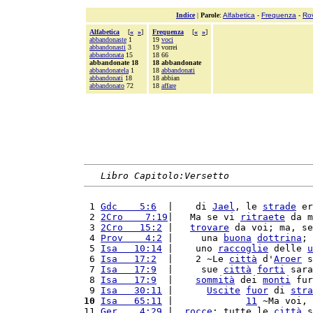
Indice
|
Parole
:
Alfabetica
-
Frequenza
-
Ro
Alfabetica
[
«
»
]
Frequenza
[
«
»
]
abbandonaste
1
19
voci
abbandonasti
3
19 vorrei
abbandonata
15
18 66
abbandonate 18
18 abbandonate
abbandonatela
1
18
abbandonati
abbandonati
18
18 abbian
abbandonato
72
18
affare
Libro Capitolo:Versetto
 1 
Gdc    5:6
  |    di 
Jael
, le 
strade
 er
 2 
2Cro    7:19
|   Ma se vi 
ritraete
 da m
 3 
2Cro   15:2
 |   
trovare
 da voi; ma, se
 4 
Prov    4:2
 |     una 
buona
dottrina
; 
 5 
Isa   10:14
 |    uno 
raccoglie
 delle 
u
 6 
Isa   17:2
  |    2 ~Le 
città
 d'
Aroer
 s
 7 
Isa   17:9
  |     sue 
città
forti
 sara
 8 
Isa   17:9
  |    
sommità
 dei 
monti
 fur
 9 
Isa   30:11
 |      
Uscite
fuor
 di 
stra
10
Isa   65:11
 |             
11
 ~Ma voi, 
11 
Ger    4:29
 |  
rocce
; tutte le 
città
 s