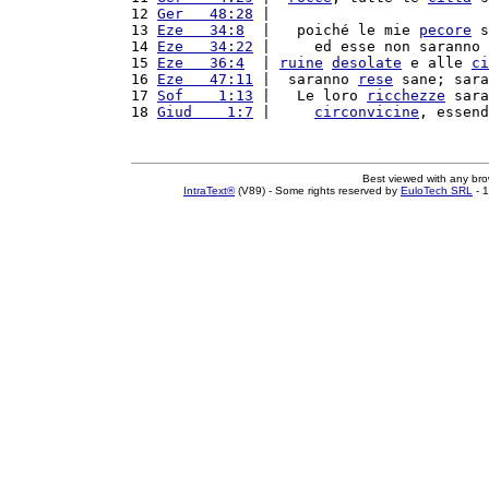
12 
Ger   48:28
 |                         
13 
Eze   34:8
  |   poiché le mie 
pecore
 s
14 
Eze   34:22
 |     ed esse non saranno 
15 
Eze   36:4
  | 
ruine
desolate
 e alle 
ci
16 
Eze   47:11
 |  saranno 
rese
 sane; sara
17 
Sof    1:13
 |   Le loro 
ricchezze
 sara
18 
Giud    1:7
 |     
circonvicine
, essend
Best viewed with any br
IntraText®
(V89) - Some rights reserved by
EuloTech SRL
- 1