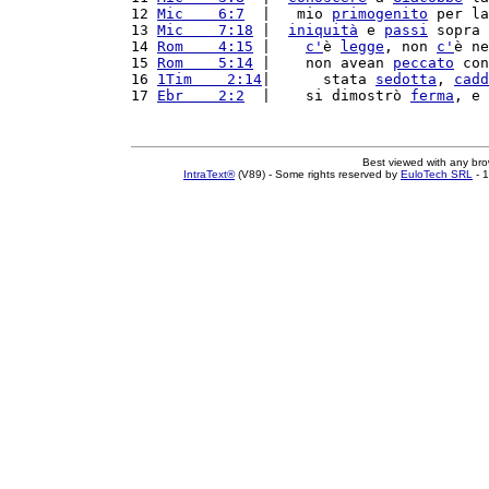
12 
Mic    6:7
  |   mio 
primogenito
 per la
13 
Mic    7:18
 |  
iniquità
 e 
passi
 sopra 
14 
Rom    4:15
 |    
c'
è 
legge
, non 
c'
è ne
15 
Rom    5:14
 |    non avean 
peccato
 con
16 
1Tim    2:14
|      stata 
sedotta
, 
cadd
17 
Ebr    2:2
  |    si dimostrò 
ferma
, e 
Best viewed with any br
IntraText®
(V89) - Some rights reserved by
EuloTech SRL
- 1