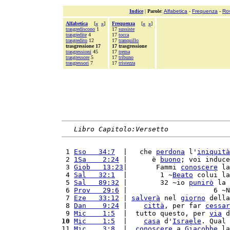
Indice
|
Parole
:
Alfabetica
-
Frequenza
-
Ro
Alfabetica
[
«
»
]
Frequenza
[
«
»
]
trasgrediscono
1
17
sussiste
trasgredite
4
17
tocca
trasgredito
12
17
tranquillo
trasgressione 17
17 trasgressione
trasgressioni
45
17
trema
trasgressore
5
17
tribuno
trasgressori
7
17
tristezza
Libro Capitolo:Versetto
 1 
Eso   34:7
  |   che 
perdona
 l'
iniquità
 2 
1Sa    2:24
 |      è 
buono
; voi induce
 3 
Giob   13:23
|       Fammi 
conoscere
 la
 4 
Sal   32:1
  |        1 ~
Beato
 colui la
 5 
Sal   89:32
 |        32 ~io 
punirò
 la 
 6 
Prov   29:6
 |                     6 ~N
 7 
Eze   33:12
 | 
salverà
 nel 
giorno
 della
 8 
Dan    9:24
 |    
città
, per far 
cessar
 9 
Mic    1:5
  |  tutto questo, per 
via
 d
10
Mic    1:5
  |    
casa
 d'
Israele
. Qual 
11 
Mic    3:8
  |  
conoscere
 a 
Giacobbe
 la