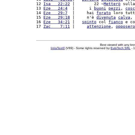
12 
Isa   22:22
 |        22 ~
Metterò
 sulla
13 
Eze   24:4
  |      i 
buoni
pezzi
, 
cosc
14 
Eze   29:7
  |     hai 
forato
 loro tutt
15 
Eze   29:18
 |     n'è 
divenuta
calva
, 
16 
Eze   34:21
 |   
spinto
 col 
fianco
 e co
17 
Zac    7:11
 |     
attenzione
, 
opposero
Best viewed with any br
IntraText®
(V89) - Some rights reserved by
EuloTech SRL
- 1