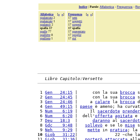
Indice
|
Parole
:
Alfabetica
-
Frequenza
-
Ro
Alfabetica
[
«
»
]
Frequenza
[
«
»
]
spalancata
2
17
sem
spalancate
1
17
soggetti
spalancò
2
17
sorgerà
spalla 17
17 spalla
spalle
77
17
spaventato
spallette
8
17
spoglie
spalliera
1
17
sta'
Libro Capitolo:Versetto
 1 
Gen   24:15
 |      con la sua 
brocca
 s
 2 
Gen   24:45
 |      con la sua 
brocca
 s
 3 
Gen   24:46
 |     a 
calare
 la 
brocca
 d
 4 
Gen   49:15
 | 
paese
 è ameno; ha curvat
 5 
Num    6:19
 |     Il 
sacerdote
prender
 6 
Num    6:20
 |  dell'
offerta
agitata
 e 
 7 
Deu   18:3
  |      
daranno
 al 
sacerdot
 8 
Gdc    9:48
 |   
sollevò
 e se lo 
mise
 s
 9 
Neh    9:29
 |    
mette
 in 
pratica
; la 
10
Giob   31:22
|               22 ~che la
11 
Giob   31:36
|   
porterò
attaccata
 alla