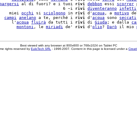
pargersi
 al di fuori? e i tuoi 
rivi
debbon
 essi 
scorrer
 
                          6 ~i 
rivi
diventeranno
infetti
    miei 
occhi
 si 
sciolgono
 in 
rivi
 d'
acqua
, a 
motivo
 de
  
campi
anelano
 a te, perché i 
rivi
 d'
acqua
 sono 
seccati
     l'
acqua
fluirà
 da tutti i 
rivi
 di 
Giuda
; e dalla 
ca
       
montoni
, le 
miriadi
 de' 
rivi
 d'
olio
? 
Darò
 il mio 
Best viewed with any browser at 800x600 or 768x1024 on Tablet PC
me rights reserved by
EuloTech SRL
- 1996-2007. Content in this page is licensed under a
Creat