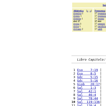
Ind
Alfabetica
[
«
»
]
Frequenza
rivestiva
1
17
riparazio
rivesto
1
17
riprensi
riveston
1
17
ritorno
rivi 17
17 rivi
rivista
3
17
rubeniti
riviva
1
17
sacrifici
rivivano
2
17
saldi
Libro Capitolo:
 1 
Eso    7:19
 |  
 2 
Eso    8:5
  |  
 3 
Gdc    5:15
 |  
 4 
Gdc    5:16
 |  
 5 
Giob   20:17
|  
 6 
Sal    1:3
  |  
 7 
Sal   42:1
  |  
 8 
Sal   46:4
  |  
 9 
Sal   78:44
 |  
10
Sal  119:136
|  
11 
Sal  126:4
  |  