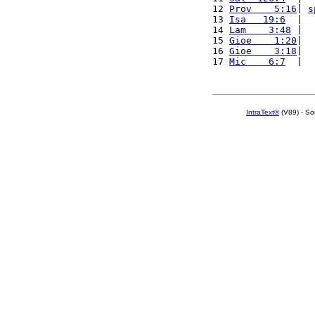
12 
Prov    5:16
| 
s
13 
Isa   19:6
  |  
14 
Lam    3:48
 |  
15 
Gioe    1:20
|  
16 
Gioe    3:18
|  
17 
Mic    6:7
  |  
IntraText®
(V89) - So