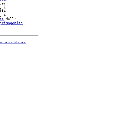
per

, i

lla

, e

sa
 dell'

primogenito
ive Commons License