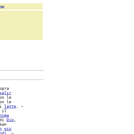
Text
opra

salir
on le

on le

i 
latte
. ~

 il

nima
di 
Dio
,

n
giù
odì
. ~
