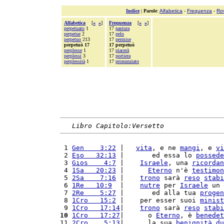
Indice
|
Parole
:
Alfabetica
-
Frequenza
-
Ro
Alfabetica
[
«
»
]
Frequenza
[
«
»
]
perpetuato
1
17
pastura
perpetue
2
17
pelo
perpetuo
213
17
permise
perpetuò 17
17 perpetuò
perplesse
1
17
piacerà
perplessi
3
17
portiera
perplessità
1
17
pronunziato
Libro Capitolo:Versetto
 1 
Gen    3:22
 |   
vita
, e ne 
mangi
, e 
vi
 2 
Eso   32:13
 |       ed essa lo 
possede
 3 
Gios    4:7
 |    
Israele
, una 
ricordan
 4 
1Sa   20:23
 |      
Eterno
 n'è 
testimon
 5 
2Sa    7:16
 |    
trono
 sarà 
reso
stabi
 6 
1Re   10:9
  |    
nutre
 per 
Israele
 un 
 7 
2Re    5:27
 |       ed alla tua 
progen
 8 
1Cro   15:2
 |    per esser suoi 
minist
 9 
1Cro   17:14
|    
trono
 sarà 
reso
stabi
10
1Cro   17:27
|      o 
Eterno
, è 
benedet
11 
2Cro    5:13
|      la sua 
benignità
du