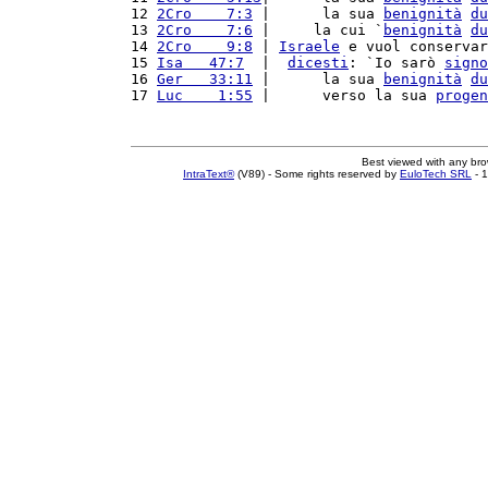
12 
2Cro    7:3
 |      la sua 
benignità
du
13 
2Cro    7:6
 |     la cui `
benignità
du
14 
2Cro    9:8
 | 
Israele
 e vuol conservar
15 
Isa   47:7
  |  
dicesti
: `Io sarò 
signo
16 
Ger   33:11
 |      la sua 
benignità
du
17 
Luc    1:55
 |      verso la sua 
progen
Best viewed with any br
IntraText®
(V89) - Some rights reserved by
EuloTech SRL
- 1